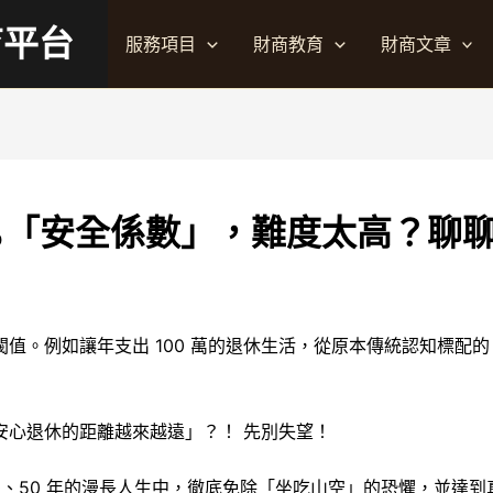
育平台
服務項目
財商教育
財商文章
0%「安全係數」，難度太高？聊
如讓年支出 100 萬的退休生活，從原本傳統認知標配的 2,500
安心退休的距離越來越遠」？！ 先別失望！
0、50 年的漫長人生中，徹底免除「坐吃山空」的恐懼，並達