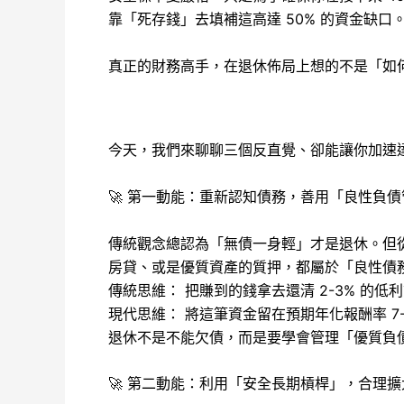
靠「死存錢」去填補這高達 50% 的資金缺口
真正的財務高手，在退休佈局上想的不是「如
今天，我們來聊聊三個反直覺、卻能讓你加速
🚀 第一動能：重新認知債務，善用「良性負
傳統觀念總認為「無債一身輕」才是退休。但
房貸、或是優質資產的質押，都屬於「良性債
傳統思維： 把賺到的錢拿去還清 2-3% 的
現代思維： 將這筆資金留在預期年化報酬率 7
退休不是不能欠債，而是要學會管理「優質負
🚀 第二動能：利用「安全長期槓桿」，合理