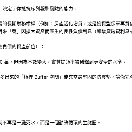
」決定了你抵抗序列報酬風險的能力。
續的長期財務槓桿（例如：房產活化增貸，或是投資型保單再質
用來「養」因擴大資產而產生的良性負債利息（如增貸房貸利息
養負債的資產部位）：
100 萬，但因為基數變大，實質提領率被稀釋到更安全的水準。
，你多出來的「槓桿 Buffer 空間」能充當最堅固的防震墊，讓
就不再是一灘死水，而是一個動態循環的生態圈。