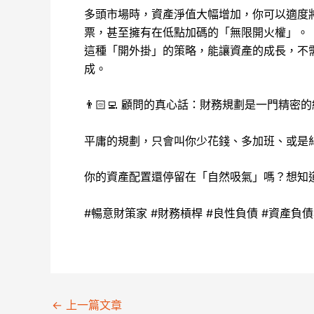
多頭市場時，資產淨值大幅增加，你可以適度
票，甚至擁有在低點加碼的「無限開火權」。
這種「開外掛」的策略，能讓資產的成長，不
成。
👨🏻‍💻 顧問的真心話：財務規劃是一門精密
平庸的規劃，只會叫你少花錢、多加班、或是
你的資產配置還停留在「自然吸氣」嗎？想知
#暢意財策家 #財務槓桿 #良性負債 #資產負債表
←
上一篇文章