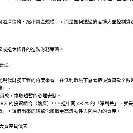
。
何還清債務、縮小資產規模」，而是如何透過適度擴大並控制資
達成退休條件的進階財務策略。
債管理」
從現代財務工程的角度來看，在低利環境下急著把優質貸款全數
務」。
低利貸款，換取短暫的心理安慰。
-8% 的投資組合（動產）中。這中間 4-5% 的「淨利差」，
債」，讓借出來的錢幫你賺取更高流動性與防禦力的資產。
擴大資產負債表