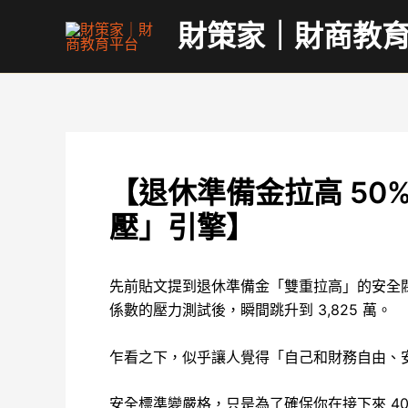
跳
財策家｜財商教
至
主
要
內
容
【退休準備金拉高 5
壓」引擎】
先前貼文提到退休準備金「雙重拉高」的安全閥值。例
係數的壓力測試後，瞬間跳升到 3,825 萬。
乍看之下，似乎讓人覺得「自己和財務自由、
安全標準變嚴格，只是為了確保你在接下來 4