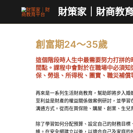
跳
財策家｜財商教
至
主
要
內
創富期24～35歲
容
這個階段時人生中最需要努力打拼的
間點。課程中會對於在職場中必須知
保、勞退、所得稅、團寶、職災補償
再來是一系列生活財商教育，幫助即將步入婚
至利益是財產的權益關係做案例研討，並學習
溝通方式。從而在買保險、購屋、創業、生兒
除了學習如何分配預算、設定自己的財務目標
維。在安全網建立以後，以適合自己及家庭的