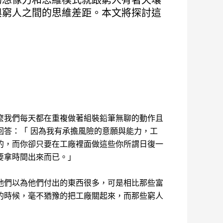
的想像力和思維模式就跟窮人有著天壤
與窮人之間的思維差距。本文將探討這
麼我們每天都在重複做著組裝鉛筆無聊的動作且
回答：「 因為我有承擔風險的意願與能力，工
的，而你卻只要在工廠裡面做這些你所謂日復一
要拿時間出來而已。」
他們以為他們付出的東西很多，可是相比那些富
的時候，毫不猶豫的把工廠關起來，而那些窮人