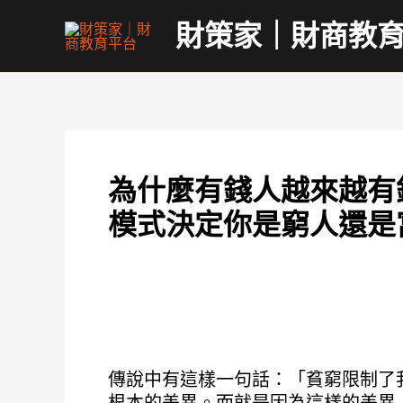
跳
財策家｜財商教
至
主
要
內
容
為什麼有錢人越來越有
模式決定你是窮人還是
傳說中有這樣一句話：「貧窮限制了