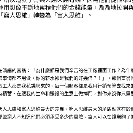
，所以造就了有錢人越來越有錢，因為他們從根本
運用想像不斷地累積他們的金錢能量，漸漸地拉開
「窮人思維」轉變為「富人思維」。
在演講的富翁：「為什麼都是我們辛苦的在工廠裡面工作？為什
麼事情都不用做，你的薪水卻是我們的好幾倍？！」，那個富翁
個工人都是我花錢聘來的、每一個顧客都是我用行銷預算去找來
有積蓄，在跟我的生命和賺錢的生意上做搏鬥，對你來說你只需
窮人思維和富人思維最大的差異。窮人思維最大的矛盾點就在於
那些窮人不知道他們必須承受多少的風險。富人可以在錢賺夠了