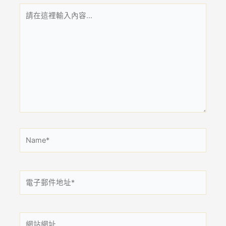
請
在
這
裡
輸
入
內
容...
Name*
電
子
郵
件
網
地