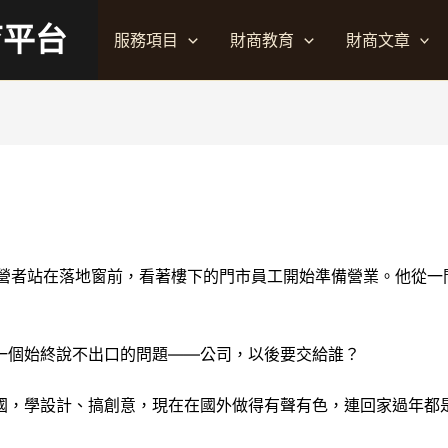
育平台
服務項目
財商教育
財商文章
營者站在落地窗前，看著樓下的門市員工開始準備營業。他從一
一個始終說不出口的問題——公司，以後要交給誰？
國，學設計、搞創意，現在在國外做得有聲有色，連回家過年都