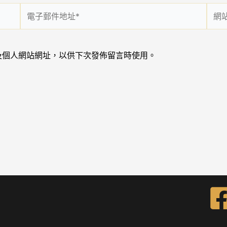
電
網
子
站
郵
網
件
址
及個人網站網址，以供下次發佈留言時使用。
地
址
*