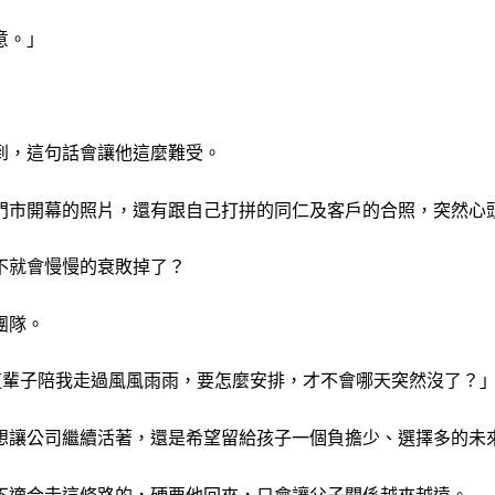
意。」
到，這句話會讓他這麼難受。
門市開幕的照片，還有跟自己打拼的同仁及客戶的合照，突然心
不就會慢慢的衰敗掉了？
團隊。
這輩子陪我走過風風雨雨，要怎麼安排，才不會哪天突然沒了？
想讓公司繼續活著，還是希望留給孩子一個負擔少、選擇多的未
不適合走這條路的，硬要他回來，只會讓父子關係越來越遠。