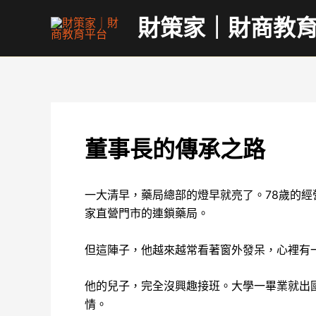
跳
財策家｜財商教
至
主
要
內
容
董事長的傳承之路
一大清早，藥局總部的燈早就亮了。78歲的經
家直營門市的連鎖藥局。
但這陣子，他越來越常看著窗外發呆，心裡有
他的兒子，完全沒興趣接班。大學一畢業就出
情。