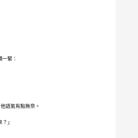
頭一緊：
」他語氣有點無奈。
來？」