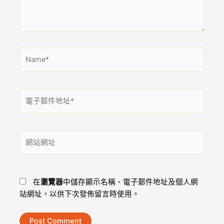
內
容...
Name*
電
子
郵
件
網
地
站
址
網
*
址
在
瀏覽器
中儲存顯示名稱、電子郵件地址及個人網
站網址，以供下次發佈留言時使用。