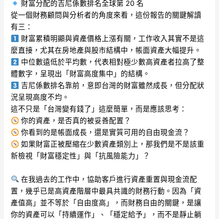
財富分配的吉尼係數排名全球第 20 名
從一個財務顧問與分析者的角度來看，這份報告的關鍵解讀
有三：
財富累積明顯與資產價格上漲有關，工作收入其實不是這
麼直接，尤其在房地產與股市結構中，帳面資產大幅提升。
中位數遠低於平均數，代表相對極少數高資產者拉高了整
體數字，呈現出「財富高度集中」的結構。
吉尼係數排名靠前，意即台灣的財富雖然成長，但分配狀
況呈現高度不均。
這不只是「台灣變有錢了」這麼簡單，而是應該思考：
你的資產，是否真的被妥善配置？
你看到的是帳面成長，還是實質可用的自由現金流？
如果財富正被壓縮在少數資產類別上，那我們是不是該重
新檢視「財富穩定性」與「抗風險能力」？
在我過去的工作中，協助客戶進行資產重置與現金流配
置，幾乎已是高資產階層中最具共識的財務行動。因為「資
產值高」並不等於「自由度高」，而財務自由的關鍵，是讓
你的資產可以「持續運作」、「穩定給予」，而不是靜止躺