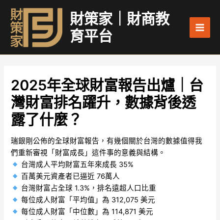
跳
Main
財策家｜財商教
至
Men
主
育平台
要
內
容
2025年全球財富報告出爐｜台
灣財富排名躍升，數據背後透
露了什麼？
瑞銀剛公佈的全球財富報告，有幾個關於台灣的數據值得我
們重新審視「財富成長」這件事的意義與結構。
台灣成人平均財富五年來成長 35%
百萬美元資產者已逼近 76萬人
台灣財富占全球 1.3%，排名遠超人口比重
每位成人財富「平均值」為 312,075 美元
每位成人財富「中位數」為 114,871 美元