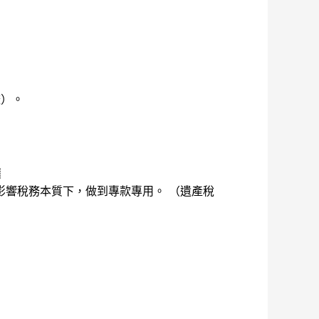
較）。
￼
影響稅務本質下，做到專款專用。 （遺產稅