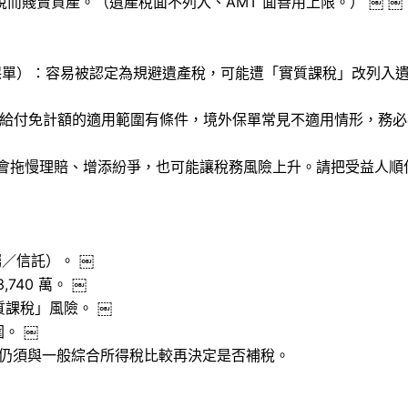
而賤賣資產。（遺產稅面不列入、AMT 面善用上限。） ￼ ￼
保單）：容易被認定為規避遺產稅，可能遭「實質課稅」改列入遺
險死亡給付免計額的適用範圍有條件，境外保單常見不適用情形，務必
，會拖慢理賠、增添紛爭，也可能讓稅務風險上升。請把受益人
／信託）。 ￼
740 萬。 ￼
質課稅」風險。 ￼
。 ￼
制，仍須與一般綜合所得稅比較再決定是否補稅。