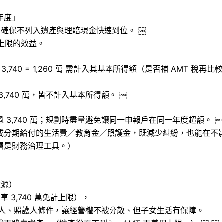
年度」
，確保不列入遺產與理賠現金快速到位。 ￼
計上限的效益。
− 3,740 = 1,260 萬 需計入其基本所得額（是否補 AMT 稅再比
3,740 萬，皆不計入基本所得額。 ￼
3,740 萬；規劃時盡量避免讓同一申報戶在同一年度超額。 
成分期給付的生活費／教育金／照護金，既減少糾紛，也能在不
層是財務治理工具。）
稅源）
 3,740 萬免計上限），
理人、照護人條件，讓經營權不被分散、但子女生活有保障。