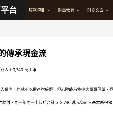
育平台
服務項目
財商教育
財商文章
的傳承現金流
益人＋3,740 萬上限
不併入遺產，也就不吃遺產稅級距；但若臨終前集中大量買保單、
亡給付，同一年同一申報戶合計 ≤ 3,740 萬元免計入基本所