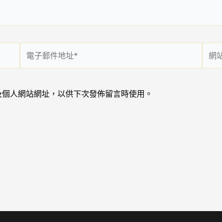
電
網
子
站
郵
網
件
址
及個人網站網址，以供下次發佈留言時使用。
地
址
*