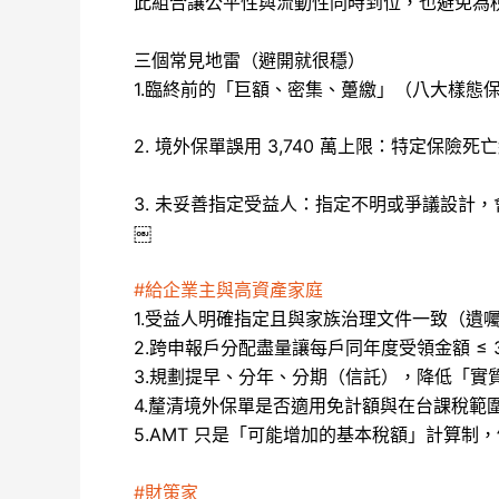
此組合讓公平性與流動性同時到位，也避免為稅
三個常見地雷（避開就很穩）
1.臨終前的「巨額、密集、躉繳」（八大樣態
2. 境外保單誤用 3,740 萬上限：特定保
3. 未妥善指定受益人：指定不明或爭議設計
￼
#給企業主與高資產家庭
1.受益人明確指定且與家族治理文件一致（遺囑
2.跨申報戶分配盡量讓每戶同年度受領金額 ≤ 3,
3.規劃提早、分年、分期（信託），降低「實
4.釐清境外保單是否適用免計額與在台課稅範圍
5.AMT 只是「可能增加的基本稅額」計算
#財策家