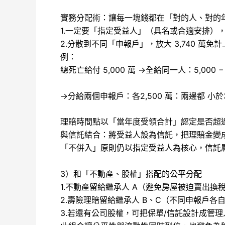
實務分配術：讓每一塊錢都在「對的人、對的
1.一定要「指定受益人」（具名或合適安排）
2.分散到不同「申報戶」，放大 3,740 萬免
例：
總死亡給付 5,000 萬 →全給同一人：5,000 
→分給兩個申報戶：各2,500 萬：兩邊都 小於
理賠時間點以「當年度受領合計」認定是否超過 
與信託結合：將受益人設為信託，把理賠金變
「不併入」原則仍以指定受益人為核心，信託
3）和「不動產、股權」搭配的公平分配
1.不動產留給繼承人 A（避免房屋被迫賣出換
2.壽險理賠留給繼承人 B、C（不同申報戶各自享
3.若還有公司股權，可把保單/信託設計成管