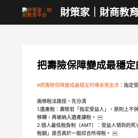
跳
財策家｜財商教
至
主
要
內
容
把壽險保障變成最穩定
#把壽險保障變成最穩定的傳承現金流
：指定受
兩條稅法路徑，先分清
1.遺產稅：壽險若「指定受益人」，原則上
移轉，再被納入遺產課稅。 ￼
2.個人最低稅負制（AMT）：受益人領到的死
稅額」是否高於一般綜合所得稅。 ￼