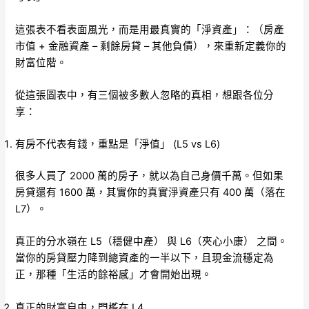
這張表不看表面風光，而是用最真實的「淨資產」：（房產
市值 + 金融資產 – 剩餘房貸 – 其他負債），來重新定義你的
財富位階。
從這張圖表中，有三個被多數人忽略的真相，想跟各位分
享：
有房不代表有錢，重點是「淨值」 (L5 vs L6)
很多人買了 2000 萬的房子，就以為自己身價千萬。但如果
房貸還有 1600 萬，其實你的真實淨資產只有 400 萬（落在
L7）。
真正的分水嶺在 L5（穩健中產） 與 L6（夾心小康） 之間。
當你的房貸壓力降到總資產的一半以下，且現金流穩定為
正，那種「生活的餘裕感」才會開始出現。
真正的財富自由，門檻在 L4