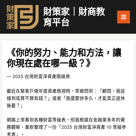
跳
Main
財策家｜財商教
至
Men
主
育平台
要
內
容
《你的努力、能力和方法，讓
你現在處在哪一級？》
— 2025 台灣財富淨資產階級表
最近在幫客戶做年度資產檢視時，常被問到：「顧問，我這
樣到底算不算有錢？」或者「我還要拼多久，才能真正退休
無憂？」
網路上常看到各種財富等級表，但我根據在金融業多年的實
務觀察，重新整理了一份「2025 台灣財富淨資產 10 等級參
考表」。