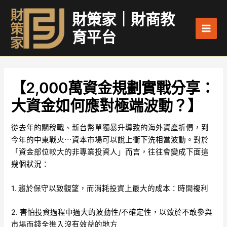
跳
Main
財策家｜財商教
至
Men
主
育平台
要
內
容
【2,000萬資金規劃實戰分享：
大資金如何應對極端波動？】
從去年的關稅戰、新台幣單獨暴升導致的海外資產折價，到
今年的中東戰火⋯資本市場可以說上衝下洗相當波動。對於
「資金部位較大的非專業投資人」而言，往往會變成下面這
幾個狀況：
1. 趨於保守以致觀望，而消耗投資上最大的成本：時間複利
2. 害怕投資過程中過大的波動性/不確定性，以致於不敢參與
市場而錢全進入沒有效益的地方