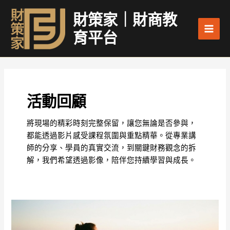
跳
Main
財策家｜財商教
至
Men
主
育平台
要
內
容
活動回顧
將現場的精彩時刻完整保留，讓您無論是否參與，
都能透過影片感受課程氛圍與重點精華。從專業講
師的分享、學員的真實交流，到關鍵財務觀念的拆
解，我們希望透過影像，陪伴您持續學習與成長。
慢
慢