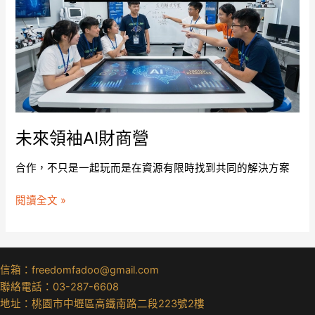
袖
AI
財
商
營
未來領袖AI財商營
合作，不只是一起玩而是在資源有限時找到共同的解決方案
閱讀全文 »
信箱：freedomfadoo@gmail.com
聯絡電話：03-287-6608
地址：桃園市中壢區高鐵南路二段223號2樓