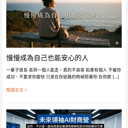
成
為
自
己
也
能
安
心
的
慢慢成為自己也能安心的人
人
一輩子很長 長到一個人能走，真的不容易 如果有個人 不催你
成功、不要求你變快 只是在你迷路的時候陪著你 在你跌 […]
閱讀全文 »
未
來
領