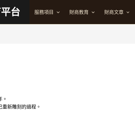
育平台
服務項目
財商教育
財商文章
》
年。
己重新雕刻的過程。