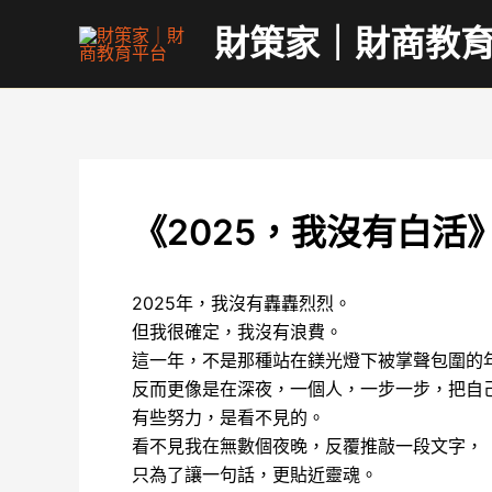
跳
財策家｜財商教
至
主
要
內
容
《2025，我沒有白活
2025年，我沒有轟轟烈烈。
但我很確定，我沒有浪費。
這一年，不是那種站在鎂光燈下被掌聲包圍的
反而更像是在深夜，一個人，一步一步，把自
有些努力，是看不見的。
看不見我在無數個夜晚，反覆推敲一段文字，
只為了讓一句話，更貼近靈魂。