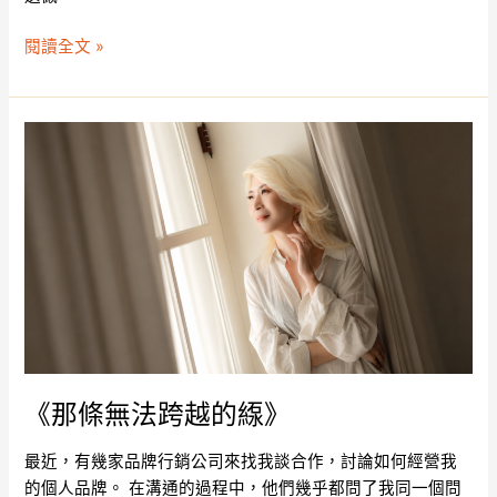
閱讀全文 »
《那
條
無
法
跨
越
的
𦂥》
《那條無法跨越的𦂥》
最近，有幾家品牌行銷公司來找我談合作，討論如何經營我
的個人品牌。 在溝通的過程中，他們幾乎都問了我同一個問