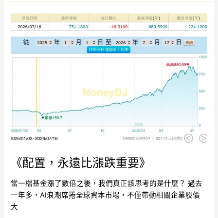
《配
置，
永
遠
比
漲
跌
重
要》
《配置，永遠比漲跌重要》
當一檔基金漲了數倍之後，我們真正該思考的是什麼？ 過去
一年多，AI浪潮席捲全球資本市場，不僅帶動相關企業股價
大