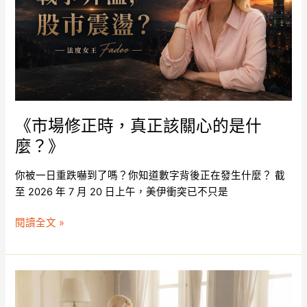
真
正
該
關
心
的
是
什
《市場修正時，真正該關心的是什
麼？》
麼？》
你被一日重跌嚇到了嗎？你知道數字背後正在發生什麼？ 截
至 2026 年 7 月 20 日上午，美伊衝突已不只是
閱讀全文 »
《角
色》