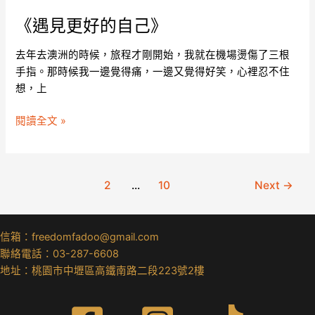
《遇見更好的自己》
去年去澳洲的時候，旅程才剛開始，我就在機場燙傷了三根
手指。那時候我一邊覺得痛，一邊又覺得好笑，心裡忍不住
想，上
閱讀全文 »
1
2
...
10
Next
→
信箱：freedomfadoo@gmail.com
聯絡電話：03-287-6608
地址：桃園市中壢區高鐵南路二段223號2樓