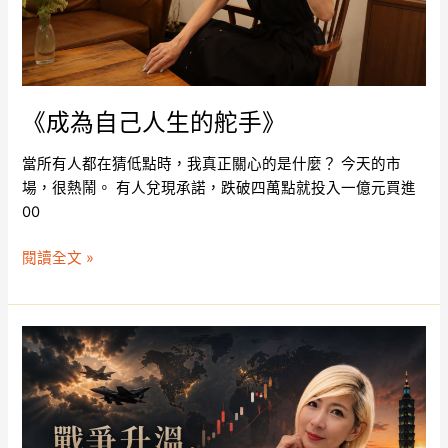
的
舵
手》
《成為自己人生的舵手》
當所有人都在猜低點時，我真正關心的是什麼？ 今天的市
場，很熱鬧。 有人兌現承諾，跌破四萬點就投入一億元買進
00
閱讀全文 »
《市
場
修
正
時，