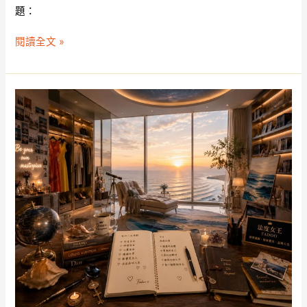
題：
閱讀全文 »
『法
度
女
王
的
內
心
世
界』