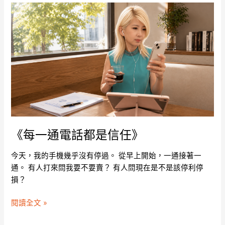
《每
一
通
電
話
都
是
信
任》
《每一通電話都是信任》
今天，我的手機幾乎沒有停過。 從早上開始，一通接著一
通。 有人打來問我要不要賣？ 有人問現在是不是該停利停
損？
閱讀全文 »