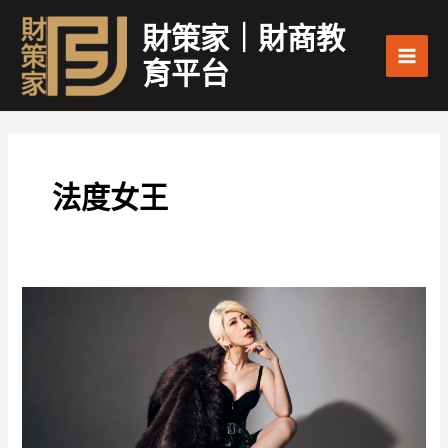
跳
Main
財策家｜財商教
至
Men
主
育平台
要
內
容
法度女王
《先
獨
立，
再
依
賴》