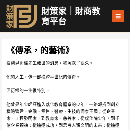
跳
Main
財策家｜財商教
至
Men
主
育平台
要
內
容
《傳承，的藝術》
看到尹衍樑先生離世的消息，我沉默了很久。
他的人生，像一部橫跨半世紀的傳奇。
尹衍樑的一生很特別。
他曾是年少輕狂進入感化教育體系的少年，一路轉折到創立
橫跨營建、金融、零售、醫療、生技的潤泰王國；從企業
家、工程發明家，到教育家、慈善家；從感化院少年，到千
億企業領袖；從追逐成功，到思考人類文明的未來；從追逐