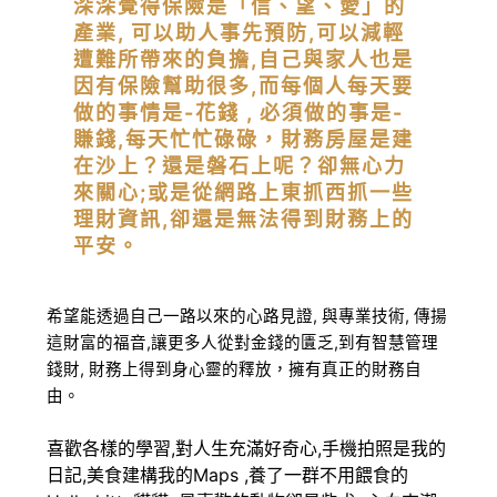
深深覺得保險是「信、望、愛」的
產業, 可以助人事先預防,可以減輕
遭難所帶來的負擔,自己與家人也是
因有保險幫助很多,而每個人每天要
做的事情是-花錢 , 必須做的事是-
賺錢,每天忙忙碌碌，財務房屋是建
在沙上？還是磐石上呢？卻無心力
來關心;或是從網路上東抓西抓一些
理財資訊,卻還是無法得到財務上的
平安。
希望能透過自己一路以來的心路見證, 與專業技術, 傳揚
這財富的福音,讓更多人從對金錢的匱乏,到有智慧管理
錢財, 財務上得到身心靈的釋放，擁有真正的財務自
由。
喜歡各樣的學習,對人生充滿好奇心,手機拍照是我的
日記,美食建構我的Maps ,養了一群不用餵食的