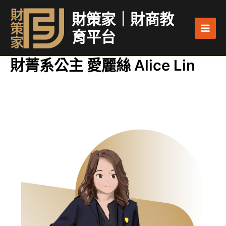
跳
Main
財策家｜財商教
至
Men
主
育平台
要
內
財菁系公主 愛麗絲 Alice Lin
容