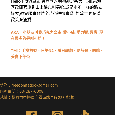
Hello kitty貓貓, 最喜歡的動物卻是柴犬, 心血來潮
喜歡開著車到山上聽鳥叫蟲鳴,或是走不一樣的路去
探索,教會服事雖然辛苦心裡卻喜樂, 希望世界充滿
歡笑充滿愛。
AKA：小朋友叫我巧克力公主, 愛小絲, 愛力獅, 惠惠 ,現
在最多的是叫～姐！
TMI：手機拍照、日語N2、看日韓劇、唱詩歌、閱讀、
美食下午茶
信箱：freedomfadoo@gmail.com
聯絡電話：03-287-6608
地址：桃園市中壢區高鐵南路二段223號2樓