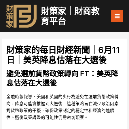
跳
Main
財策家｜財商教
至
Men
主
育平台
要
內
容
財策家的每日財經新聞｜6月11
日｜美英降息估落在大選後
避免選前貨幣政策轉向 FT：美英降
息估落在大選後
金融時報報導，美國和英國的央行為避免在選前貨幣政策轉
向，降息可能會推遲到大選後。這種策略旨在減少政治因素
對貨幣政策的干擾，確保政策制定的穩定性和經濟的連續
性。選後政策調整的可能性仍需密切觀察。