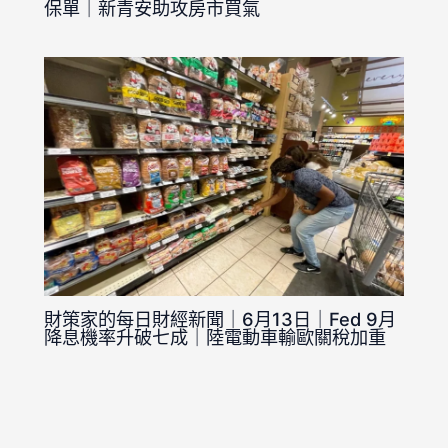
保單｜新青安助攻房市買氣
財策家的每日財經新聞｜6月13日｜Fed 9月
降息機率升破七成｜陸電動車輸歐關稅加重