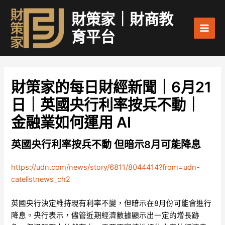
跳
Main
財策家｜財商教
至
Men
主
育平台
要
內
容
財策家的每日財經新聞｜6月21
日｜英國央行利率按兵不動｜
金融業如何運用 AI
英國央行利率按兵不動 但暗示8月可能降息
https://udn.com/news/story/6811/8044414?from=udn-
catelistnews_ch2
英國央行決定維持現有利率不變，但暗示在8月份可能會進行
降息。央行表示，儘管近期經濟數據顯示出一定的增長跡