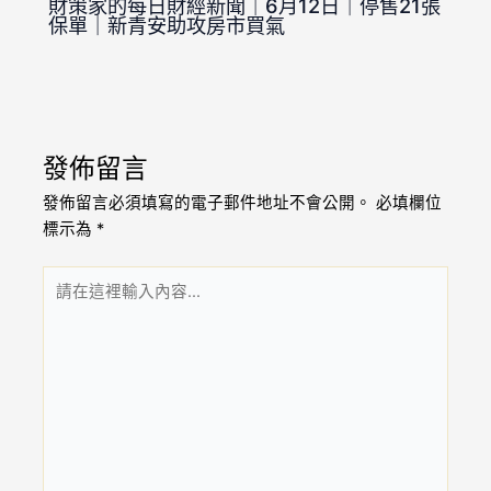
財策家的每日財經新聞｜6月12日｜停售21張
保單｜新青安助攻房市買氣
發佈留言
發佈留言必須填寫的電子郵件地址不會公開。
必填欄位
標示為
*
請
在
這
裡
輸
入
內
容...