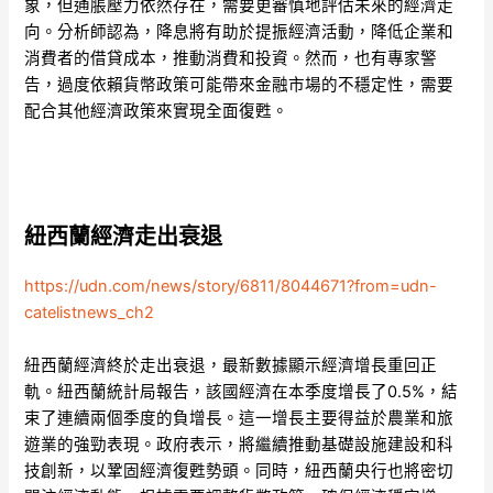
象，但通脹壓力依然存在，需要更審慎地評估未來的經濟走
向。分析師認為，降息將有助於提振經濟活動，降低企業和
消費者的借貸成本，推動消費和投資。然而，也有專家警
告，過度依賴貨幣政策可能帶來金融市場的不穩定性，需要
配合其他經濟政策來實現全面復甦。
紐西蘭經濟走出衰退
https://udn.com/news/story/6811/8044671?from=udn-
catelistnews_ch2
紐西蘭經濟終於走出衰退，最新數據顯示經濟增長重回正
軌。紐西蘭統計局報告，該國經濟在本季度增長了0.5%，結
束了連續兩個季度的負增長。這一增長主要得益於農業和旅
遊業的強勁表現。政府表示，將繼續推動基礎設施建設和科
技創新，以鞏固經濟復甦勢頭。同時，紐西蘭央行也將密切