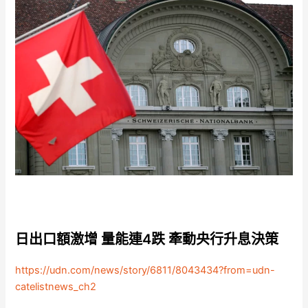
日出口額激增 量能連4跌 牽動央行升息決策
https://udn.com/news/story/6811/8043434?from=udn-
catelistnews_ch2