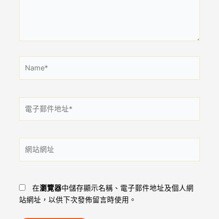
內
容...
Name*
電
子
郵
件
網
地
站
址
網
*
址
在
瀏覽器
中儲存顯示名稱、電子郵件地址及個人網
站網址，以供下次發佈留言時使用。