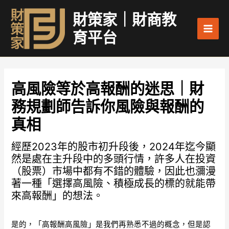
跳
Main
財策家｜財商教
至
Men
主
育平台
要
內
容
高風險等於高報酬的迷思｜財
務規劃師告訴你風險與報酬的
真相
經歷2023年的股市初升段後，2024年迄今顯
然是處在主升段中的多頭行情，許多人在投資
（股票）市場中都有不錯的體驗，因此也瀰漫
著一種「選擇高風險、積極成長的標的就能帶
來高報酬」的想法。
是的，「高報酬高風險」是我們再熟悉不過的概念，但是認