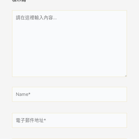
請
在
這
裡
輸
入
內
容...
Name*
電
子
郵
件