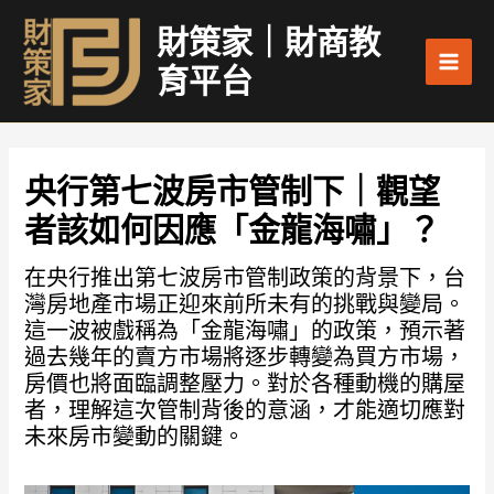
跳
Main
財策家｜財商教
至
Men
主
育平台
要
內
容
央行第七波房市管制下｜觀望
者該如何因應「金龍海嘯」？
在央行推出第七波房市管制政策的背景下，台
灣房地產市場正迎來前所未有的挑戰與變局。
這一波被戲稱為「金龍海嘯」的政策，預示著
過去幾年的賣方市場將逐步轉變為買方市場，
房價也將面臨調整壓力。對於各種動機的購屋
者，理解這次管制背後的意涵，才能適切應對
未來房市變動的關鍵。