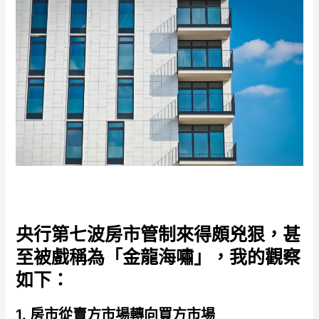
央行第七波房市管制來得頗兇狠，甚
至被戲稱為「金龍海嘯」，我的觀察
如下：
1. 房市從賣方市場轉向買方市場