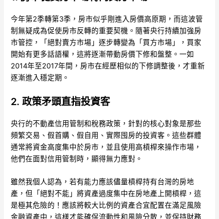
今年第2季轉第3季，房市似乎剛進入房價高原期，而這波管
制無疑成為促使房市反轉的重要契機。隨著央行持續加強房
市管控，「絕對賣方市場」逐步轉變為「買方市場」，買家
開始有更多話語權，這將逐漸帶動房價下修和盤整。一如
2014年至2017年間，房市在經歷相似的下修調整後，才重新
逐漸進入穩定期。
2. 政策矛頭直指投資客
央行的不動產信用管制和稅務政策，針對的核心對象是那些
頻繁交易、假首購、假自用、實際囤房的投資客。這些群體
通常將資金高度集中於房市，並且使用高槓桿來操作市場，
他們在面對信用管制時，顯得無力應對。
雖然我個人認為，若有能力應該儘量槓桿持有台灣的房地
產，但「絕對不能」將資產過度集中在房地產上開槓桿，這
是極其危險的！應該將較大比例的資產合宜配置在滿足風險
金融資產中，這樣才能確保流動性和風險分散，並保持財務