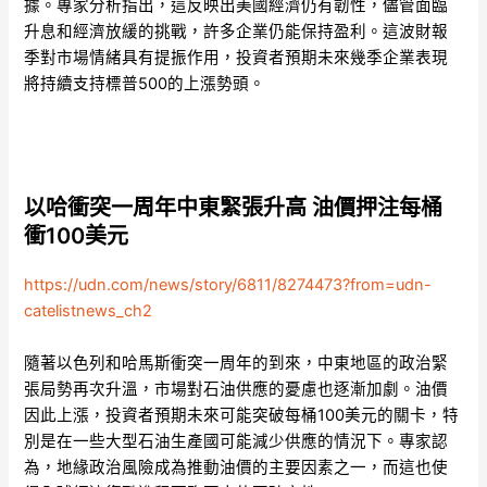
據。專家分析指出，這反映出美國經濟仍有韌性，儘管面臨
升息和經濟放緩的挑戰，許多企業仍能保持盈利。這波財報
季對市場情緒具有提振作用，投資者預期未來幾季企業表現
將持續支持標普500的上漲勢頭。
以哈衝突一周年中東緊張升高 油價押注每桶
衝100美元
https://udn.com/news/story/6811/8274473?from=udn-
catelistnews_ch2
隨著以色列和哈馬斯衝突一周年的到來，中東地區的政治緊
張局勢再次升溫，市場對石油供應的憂慮也逐漸加劇。油價
因此上漲，投資者預期未來可能突破每桶100美元的關卡，特
別是在一些大型石油生產國可能減少供應的情況下。專家認
為，地緣政治風險成為推動油價的主要因素之一，而這也使