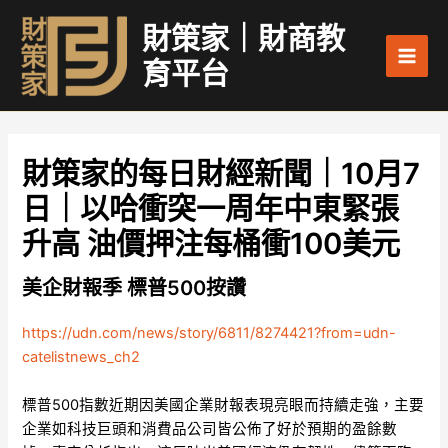
跳
Main
財策家｜財商教
至
Men
主
育平台
要
內
容
財策家的每日財經新聞｜10月7
日｜以哈衝突一周年中東緊張
升高 油價押注每桶衝100美元
美企財報季 標普500按讚
https://udn.com/news/story/6811/8274421?from=udn-
catelistnews_ch2
標普500指數近期因美國企業財報表現亮眼而持續走強，主要
企業如科技巨頭和消費品公司皆公佈了好於預期的盈餘數