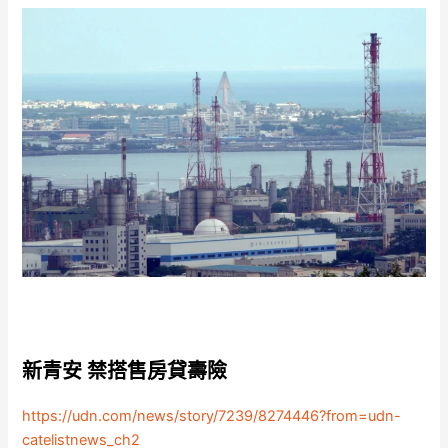
新青安 禁搭售房貸壽險
https://udn.com/news/story/7239/8274446?from=udn-
catelistnews_ch2