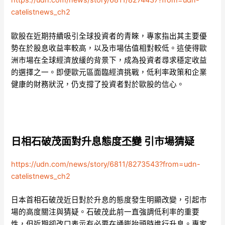
https://udn.com/news/story/6811/8274437?from=udn-
catelistnews_ch2
歐股在近期持續吸引全球投資者的青睞，專家指出其主要優
勢在於股息收益率較高，以及市場估值相對較低。這使得歐
洲市場在全球經濟放緩的背景下，成為投資者尋求穩定收益
的選擇之一。即便歐元區面臨經濟挑戰，低利率政策和企業
健康的財務狀況，仍支撐了投資者對於歐股的信心。
日相石破茂面對升息態度丕變 引市場猜疑
https://udn.com/news/story/6811/8273543?from=udn-
catelistnews_ch2
日本首相石破茂近日對於升息的態度發生明顯改變，引起市
場的高度關注與猜疑。石破茂此前一直強調低利率的重要
性，但近期卻改口表示有必要在通膨抬頭時進行升息。專家