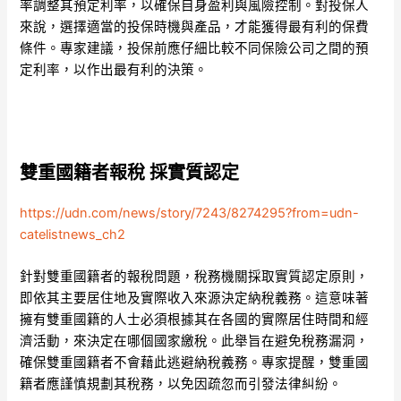
率調整其預定利率，以確保自身盈利與風險控制。對投保人
來說，選擇適當的投保時機與產品，才能獲得最有利的保費
條件。專家建議，投保前應仔細比較不同保險公司之間的預
定利率，以作出最有利的決策。
雙重國籍者報稅 採實質認定
https://udn.com/news/story/7243/8274295?from=udn-
catelistnews_ch2
針對雙重國籍者的報稅問題，稅務機關採取實質認定原則，
即依其主要居住地及實際收入來源決定納稅義務。這意味著
擁有雙重國籍的人士必須根據其在各國的實際居住時間和經
濟活動，來決定在哪個國家繳稅。此舉旨在避免稅務漏洞，
確保雙重國籍者不會藉此逃避納稅義務。專家提醒，雙重國
籍者應謹慎規劃其稅務，以免因疏忽而引發法律糾紛。