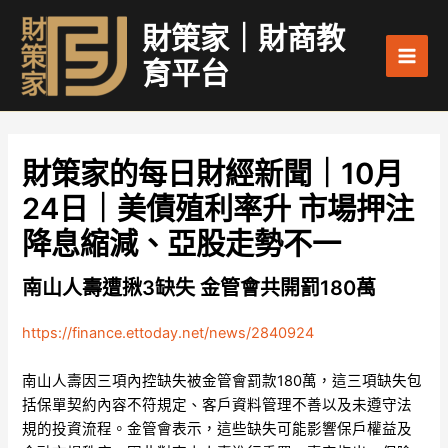
跳
Main
財策家｜財商教
至
Men
主
育平台
要
內
容
財策家的每日財經新聞｜10月
24日｜美債殖利率升 市場押注
降息縮減、亞股走勢不一
南山人壽遭揪3缺失 金管會共開罰180萬
https://finance.ettoday.net/news/2840924
南山人壽因三項內控缺失被金管會罰款180萬，這三項缺失包
括保單契約內容不符規定、客戶資料管理不善以及未遵守法
規的投資流程。金管會表示，這些缺失可能影響保戶權益及