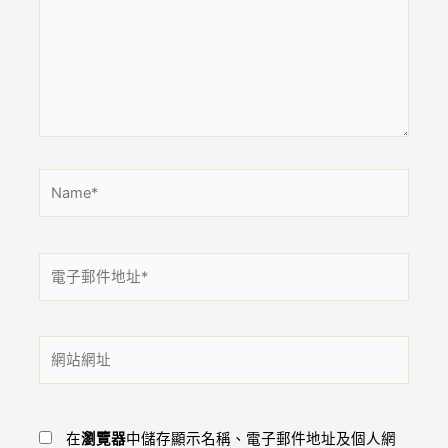
裡
輸
入
內
容...
Name*
電
子
郵
件
網
地
站
址
網
*
址
在
瀏覽器
中儲存顯示名稱、電子郵件地址及個人網