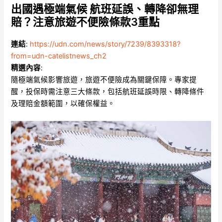
出國遇極端氣候 航班延誤、轉降卻無理
賠？注意旅遊不便險條款3重點
連結
:
https://udn.com/news/story/7239/8393318?
from=udn-catelistnews_ch2
精選內容
:
隨極端氣候影響旅遊，旅遊不便險成為關鍵保障。專家提
醒，投保時需注意三大條款，包括航班延誤時限、轉降條件
及理賠金額範圍，以確保權益。