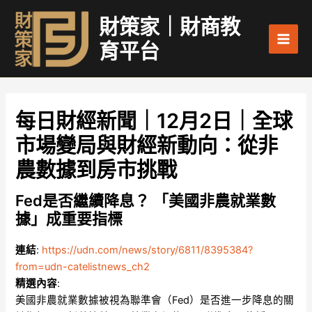
跳
Main
財策家｜財商教
至
Men
主
育平台
要
內
容
每日財經新聞｜12月2日｜全球
市場變局與財經新動向：從非
農數據到房市挑戰
Fed是否繼續降息？ 「美國非農就業數
據」成重要指標
連結
:
https://udn.com/news/story/6811/8395384?
from=udn-catelistnews_ch2
精選內容
:
美國非農就業數據被視為聯準會（Fed）是否進一步降息的關