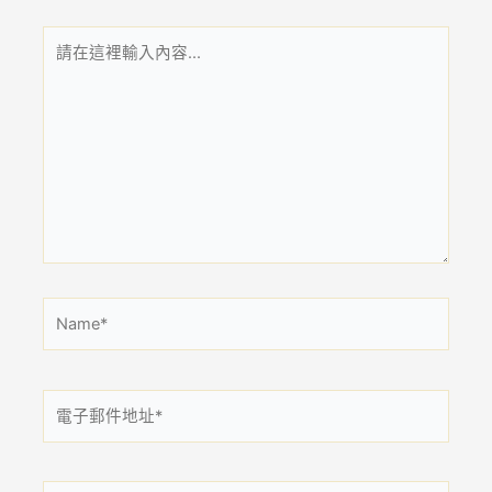
請
在
這
裡
輸
入
內
容...
Name*
電
子
郵
件