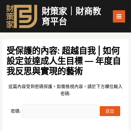
跳
Main
財策家｜財商教
至
Men
主
育平台
要
內
容
受保護的內容: 超越自我 | 如何
設定並達成人生目標 — 年度自
我反思與實現的藝術
這篇內容受到密碼保護。如需檢視內容，請於下方欄位輸入
密碼:
密碼: