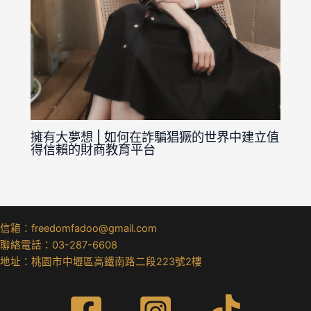
擁有大夢想 | 如何在詐騙猖獗的世界中建立值
得信賴的財商教育平台
信箱：freedomfadoo@gmail.com
聯絡電話：03-287-6608
地址：桃園市中壢區高鐵南路二段223號2樓