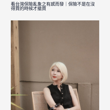
看台灣保險亂象之有感而發｜保險不是在沒
得買的時候才搶買