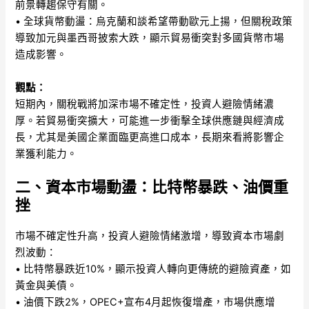
前景轉趨保守有關。
• 全球貨幣動盪：烏克蘭和談希望帶動歐元上揚，但關稅政策
導致加元與墨西哥披索大跌，顯示貿易衝突對多國貨幣市場
造成影響。
觀點：
短期內，關稅戰將加深市場不確定性，投資人避險情緒濃
厚。若貿易衝突擴大，可能進一步衝擊全球供應鏈與經濟成
長，尤其是美國企業面臨更高進口成本，長期來看將影響企
業獲利能力。
二、資本市場動盪：比特幣暴跌、油價重
挫
市場不確定性升高，投資人避險情緒激增，導致資本市場劇
烈波動：
• 比特幣暴跌近10%，顯示投資人轉向更傳統的避險資產，如
黃金與美債。
• 油價下跌2%，OPEC+宣布4月起恢復增產，市場供應增