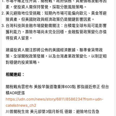
市場不確定性升高：關稅戰、政府債務、資產價格波動等因
素，使投資人需保持警覺，採取分散風險策略。
美元避險地位受挑戰：短期內市場可能偏向歐元、黃金等避
險資產，但美國財政與經濟政策仍是關鍵影響因素。
台灣科技與金融市場變動需關注：台積電全球布局可能影響
獲利能力，壽險市場尚未完全回穩，金融監管政策變化亦值
得投資人留意。
建議投資人關注即將公佈的美國經濟數據、聯準會貨幣政
策、全球關稅政策發展，以及台灣產業政策變化，以制定相
對穩健的投資策略。
相關連結：
關稅戰烏雲密布 美股早盤道瓊重摔600點 那指逼近修正 但台
積ADR逆漲
https://udn.com/news/story/6811/8586234?from=udn-
catelistnews_ch2
川普關稅生效 美元卻墜3個月新低 德銀：避險地位告急