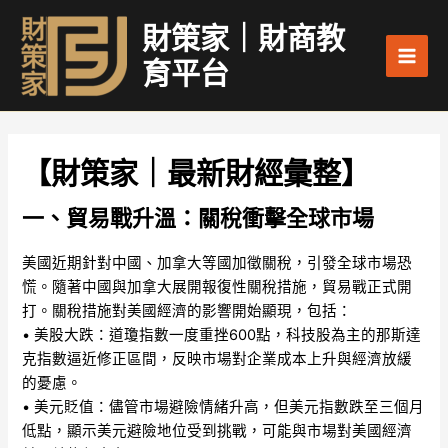
跳
Main
財策家｜財商教
至
Men
主
育平台
要
內
容
【財策家｜最新財經彙整】
一、貿易戰升溫：關稅衝擊全球市場
美國近期針對中國、加拿大等國加徵關稅，引發全球市場恐
慌。隨著中國與加拿大展開報復性關稅措施，貿易戰正式開
打。關稅措施對美國經濟的影響開始顯現，包括：
• 美股大跌：道瓊指數一度重挫600點，科技股為主的那斯達
克指數逼近修正區間，反映市場對企業成本上升與經濟放緩
的憂慮。
• 美元貶值：儘管市場避險情緒升高，但美元指數跌至三個月
低點，顯示美元避險地位受到挑戰，可能與市場對美國經濟