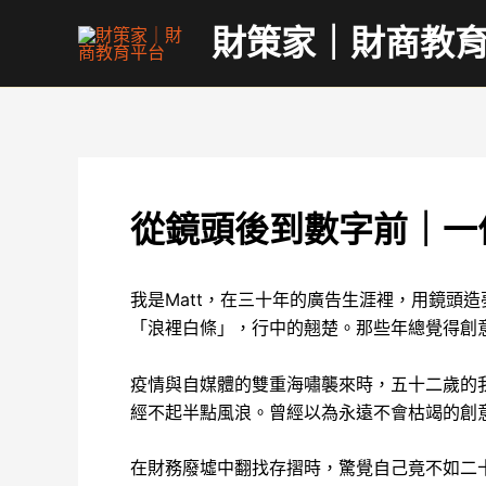
跳
財策家｜財商教
至
主
要
內
容
從鏡頭後到數字前｜一
我是Matt，在三十年的廣告生涯裡，用鏡頭
「浪裡白條」，行中的翹楚。那些年總覺得創
疫情與自媒體的雙重海嘯襲來時，五十二歲的
經不起半點風浪。曾經以為永遠不會枯竭的創
在財務廢墟中翻找存摺時，驚覺自己竟不如二十