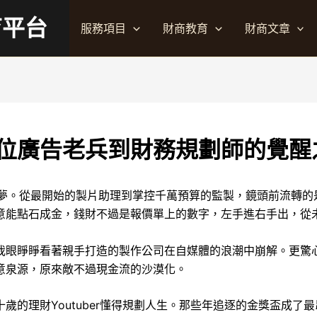
育平台
服務項目
財商教育
財商文章
位廣告老兵到財務規劃師的覺醒
造夢。從最開始的製片助理到掌控千萬預算的監製，鏡頭前流轉
意能點石成金，錢財不過是報價單上的數字，左手進右手出，從
我眼睜睜看著親手打造的製作公司在自媒體的浪潮中崩解。更驚
意泉源，原來敵不過現金流的沙漠化。
歲的理財Youtuber懂得規劃人生。那些年追逐的金獎盃成了