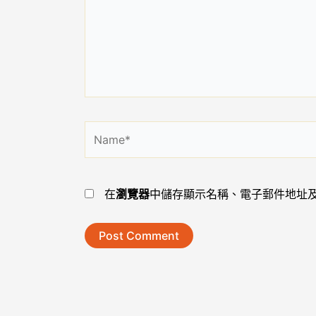
輸
入
內
容...
Name*
在
瀏覽器
中儲存顯示名稱、電子郵件地址