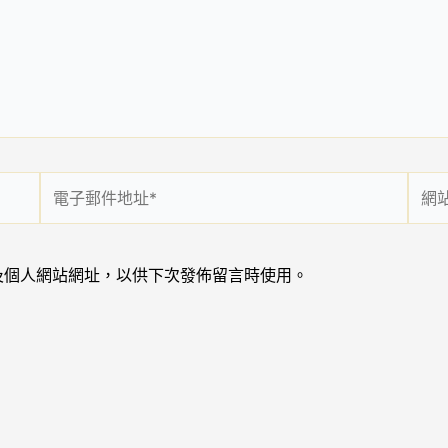
電
網
子
站
郵
網
件
址
及個人網站網址，以供下次發佈留言時使用。
地
址
*