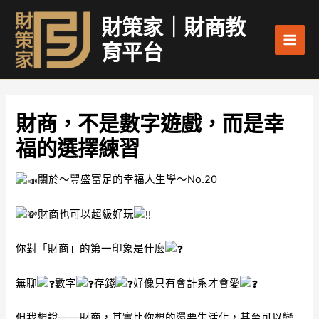
跳
Main
財策家｜財商教
至
Men
主
育平台
要
內
容
財商，不是數字遊戲，而是幸
福的選擇練習
關於～豐盛富足的幸福人生學～No.20
財商也可以超級好玩
你對「財商」的第一印象是什麼
無聊
數字
存錢
好像只有會計系才會愛
但我想說——財商，其實比你想的還要生活化，甚至可以變