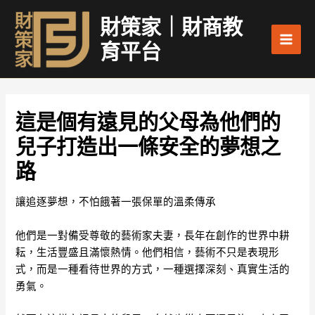
跳
Main
財策家｜財商教
至
Men
主
育平台
要
內
容
這是個有遠見的父母為他們的
兒子打造出一條安全的夢想之
路
讓追逐夢想，不怕餓著一張保單的溫柔傳承
他們是一對備受尊敬的藝術家夫妻，長年在創作的世界中耕
耘，生活豐盛且滿懷熱情。他們相信，藝術不只是表現形
式，而是一種看待世界的方式，一種選擇深刻、真實生活的
勇氣。