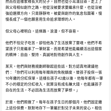
然而在這樣家裡長大的兒子，自然也從小耳濡目染，走上了
與父母相似創作之路。他從沒被要求要繼承什麼，也從沒被
強迫選擇方向，只是靜靜地，被愛與創作的氣息包圍著，慢
慢長成了一個也願意用生命追求理想的人。
但父母心裡明白，這條路，浪漫，但不容易。
他們不怕兒子吃苦，卻怕他為了生活放棄了靈魂。他們不希
望孩子只是繼承了一筆財富，而是希望他能繼續活出這個家
的精神：自由、堅持、真誠地對待創作與人生。
某天，他們與財務規劃師聊起這些話，對方認真地建議他
們：「你們可以利用每年贈與的免稅額度，替孩子投保一張
10年繳的分紅保單。這樣在孩子42歲以後，他每年都有一筆
不小的穩定的分紅收入，就算沒有成名賺大錢，也能讓孩子
自在的生活，不必因為生活而放棄了夢想。」
於是，他們照做了。每年在孩子生日的那個月，他們固定繳
上這份保費，默默地存下一筆屬於對兒子未來的安心。相信