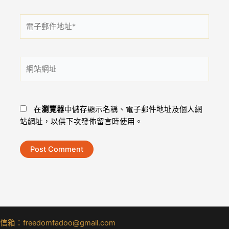
電
子
郵
件
網
地
站
址
網
*
址
在
瀏覽器
中儲存顯示名稱、電子郵件地址及個人網
站網址，以供下次發佈留言時使用。
信箱：freedomfadoo@gmail.com