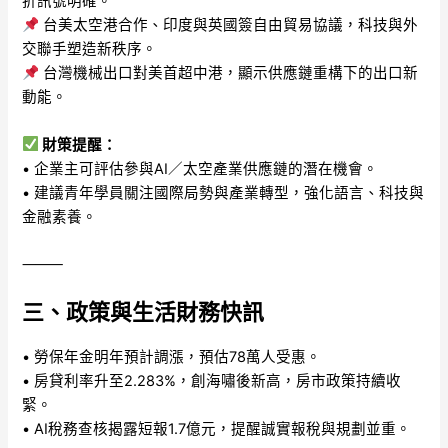
折訊號明確。
台美太空港合作、印度與英國簽自由貿易協議，科技與外
交聯手塑造新秩序。
台灣機械出口對美首超中港，顯示供應鏈重構下的出口新
動能。
財策提醒：
• 企業主可評估參與AI／太空產業供應鏈的潛在機會。
• 建議青年學員關注國際局勢與產業轉型，強化語言、科技與
金融素養。
⸻
三、政策與生活財務快訊
• 勞保年金明年預計調漲，預估78萬人受惠。
• 房貸利率升至2.283%，創海嘯後新高，房市政策持續收
緊。
• AI稅務查核揭露短報1.7億元，提醒誠實報稅與規劃並重。