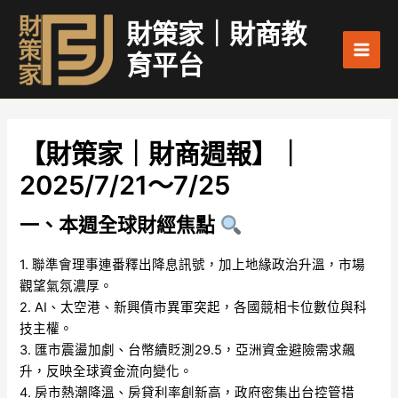
跳
Main
財策家｜財商教
至
Men
主
育平台
要
內
容
【財策家｜財商週報】｜
2025/7/21～7/25
一、本週全球財經焦點
1. 聯準會理事連番釋出降息訊號，加上地緣政治升溫，市場
觀望氣氛濃厚。
2. AI、太空港、新興債市異軍突起，各國競相卡位數位與科
技主權。
3. 匯市震盪加劇、台幣續貶測29.5，亞洲資金避險需求飆
升，反映全球資金流向變化。
4. 房市熱潮降溫、房貸利率創新高，政府密集出台控管措