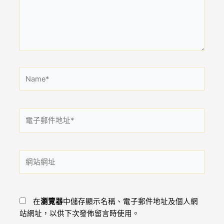
入
內
容...
Name*
電
子
郵
件
網
地
站
址
網
*
址
在
瀏覽器
中儲存顯示名稱、電子郵件地址及個人網
站網址，以供下次發佈留言時使用。