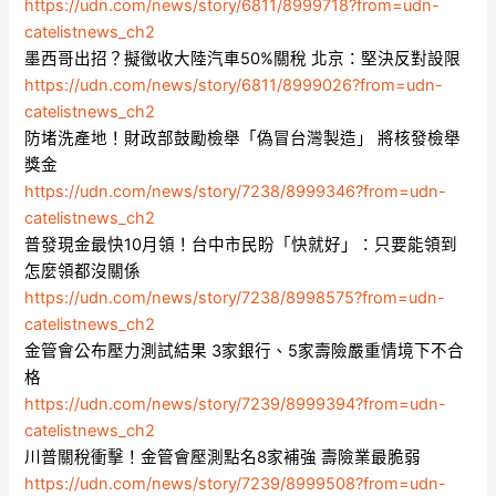
https://udn.com/news/story/6811/8999718?from=udn-
catelistnews_ch2
墨西哥出招？擬徵收大陸汽車50%關稅 北京：堅決反對設限
https://udn.com/news/story/6811/8999026?from=udn-
catelistnews_ch2
防堵洗產地！財政部鼓勵檢舉「偽冒台灣製造」 將核發檢舉
獎金
https://udn.com/news/story/7238/8999346?from=udn-
catelistnews_ch2
普發現金最快10月領！台中市民盼「快就好」：只要能領到
怎麼領都沒關係
https://udn.com/news/story/7238/8998575?from=udn-
catelistnews_ch2
金管會公布壓力測試結果 3家銀行、5家壽險嚴重情境下不合
格
https://udn.com/news/story/7239/8999394?from=udn-
catelistnews_ch2
川普關稅衝擊！金管會壓測點名8家補強 壽險業最脆弱
https://udn.com/news/story/7239/8999508?from=udn-