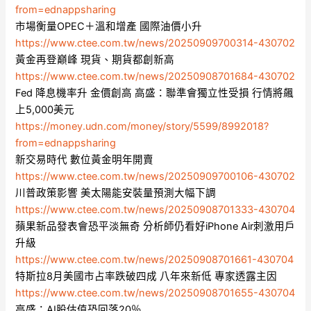
from=ednappsharing
市場衡量OPEC＋溫和增產 國際油價小升
https://www.ctee.com.tw/news/20250909700314-430702
黃金再登巔峰 現貨、期貨都創新高
https://www.ctee.com.tw/news/20250908701684-430702
Fed 降息機率升 金價創高 高盛：聯準會獨立性受損 行情將飆
上5,000美元
https://money.udn.com/money/story/5599/8992018?
from=ednappsharing
新交易時代 數位黃金明年開賣
https://www.ctee.com.tw/news/20250909700106-430702
川普政策影響 美太陽能安裝量預測大幅下調
https://www.ctee.com.tw/news/20250908701333-430704
蘋果新品發表會恐平淡無奇 分析師仍看好iPhone Air刺激用戶
升級
https://www.ctee.com.tw/news/20250908701661-430704
特斯拉8月美國市占率跌破四成 八年來新低 專家透露主因
https://www.ctee.com.tw/news/20250908701655-430704
高盛：AI股估值恐回落20％