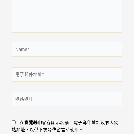
輸
入
內
容...
Name*
電
子
郵
件
網
地
站
址
網
*
址
在
瀏覽器
中儲存顯示名稱、電子郵件地址及個人網
站網址，以供下次發佈留言時使用。