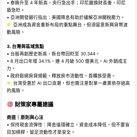
• 泰銖升至 4 年新高，央行急出手；印尼撤換財長後，印尼
盾急貶。
• 亞洲開發銀行指出：美國降息有助於緩解亞洲關稅壓力。
亞洲成為資金重新布局的重點舞台，但須留意新興貨幣波
動風險。
3. 台灣與區域焦點
• 台股再創歷史新高，新台幣回貶至 30.344。
• 8 月出口年增 34.1%，連 4 月破 500 億美元，AI 外銷成主
力。
• 政府鬆綁房貸規範，釋放房市流動性，首購族受惠。
台灣受惠於 AI 出口浪潮，但也需注意對單一產業依存過高
的風險。
財策家專屬建議
商道｜原則與心法
• 保持現金流彈性：降息循環確立，資金成本降低，但不要盲
目加槓桿，留足流動性才是安全。