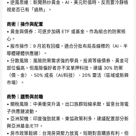
• 逆風思維：新聞熱炒黃金、AI、美元貶值時，反而要冷靜檢
視是否已有「過熱」。
商術｜操作與配置
• 黃金與債券：可逐步加碼 ETF 或基金，作為組合的防禦核
心。
• 股市操作：9 月若有回檔，適合分批布局長線標的（AI、半
導體硬體供應鏈）。
• 分散風險：風險防禦需求強的學員，投資等級債券、黃金可
部位偏高。但風險偏好者亦不宜單押科技，建議 30% 防禦
（債、金）、50% 成長（AI/科技）、20% 靈活（區域或新興
市場）。
商勢｜趨勢與前瞻
• 關稅風險：中美衝突升溫，出口族群短線承壓，留意台灣電
子供應鏈波動。
• 亞洲契機：印度強勁就業、東協政策利多，建議配置部分新
興亞洲基金/ETF。
• 房市政策鬆綁：台灣房貸壓力放寬，短期對首購族有利，但