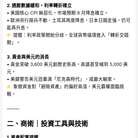
2. 通膨數據緩和，利率轉折確立
• 美國核心 CPI 無惡化，市場預期 9 月降息確立。
• 歐洲央行按兵不動、土耳其再度降息，日本日圓走強，仍可
能再升息。
提醒：利率政策開始分歧，全球貨幣循環進入「轉折交錯
期」。
3. 黃金與美元的消長
• 黃金突破 3,600 美元創歷史新高，高盛甚至喊到 5,000 美
元。
• 美銀警告美元恐重演「尼克森時代」，成最大輸家。
象徵資金對「避險資產」的偏好高漲，美元霸權面臨挑
戰。
⸻
二、商術｜投資工具與技術
1. 資產配置提醒