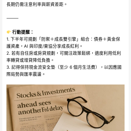
長期仍需注意利率與薪資差距。
⸻
行動提醒：
1. 下半年可規劃「防禦＋成長雙引擎」組合：債券＋黃金保
護資產，AI 與印度/東協分享成長紅利。
2. 若有自住房或房貸規劃，可關注政策鬆綁，適度利用低利
率轉貸或增貸降低負擔。
3. 記得保持現金流安全墊（至少 6 個月生活費），以因應國
際局勢與匯率震盪。