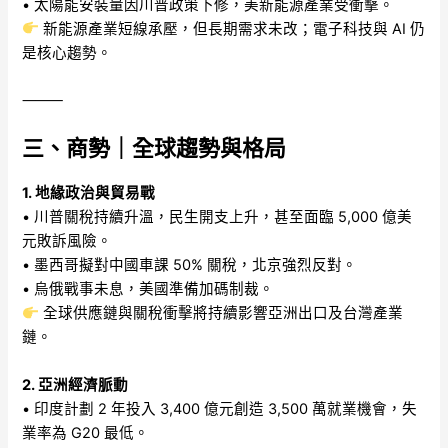
• 太陽能安裝量因川普政策下修，美新能源產業受衝擊。
新能源產業短線承壓，但長期需求未改；電子科技與 AI 仍
是核心趨勢。
⸻
三、商勢｜全球趨勢與格局
1. 地緣政治與貿易戰
• 川普關稅持續升溫，民生開支上升，甚至面臨 5,000 億美
元敗訴風險。
• 墨西哥擬對中國車課 50% 關稅，北京強烈反對。
• 烏俄戰事未息，美國準備加碼制裁。
全球供應鏈與關稅衝擊將持續影響亞洲出口及台灣產業
鏈。
2. 亞洲經濟脈動
• 印度計劃 2 年投入 3,400 億元創造 3,500 萬就業機會，失
業率為 G20 最低。