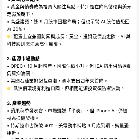
• 黃金與債券成為投資人關注焦點，特別是在降息循環與美元
走弱預期下。
• 高盛建議：逢 9 月股市回檔佈局；但也示警 AI 股估值恐回
落 20%。
配置上宜兼顧防禦與成長：黃金、投資級債為避險，AI 與
科技股則需注意高估風險。
2. 能源市場動態
• OPEC+ 10 月起增產，國際油價小升，但 IEA 指出供給過剩
仍壓抑油價。
• 美國石油業掀起裁員潮，資本支出四年來首降。
低油價環境有利進口國，但相關能源投資須防禦波動。
3. 產業趨勢
• 蘋果秋季發表會，市場雖嫌「平淡」，但 iPhone Air 仍被
視為換機契機。
• 特斯拉市占跌破 40%，美電動車補貼 9 月底到期，銷量恐
腰斬。