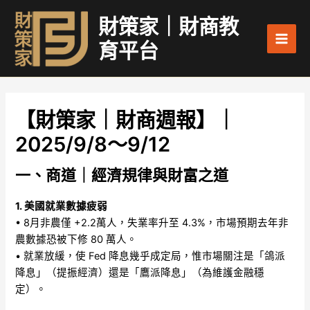
跳
Main
財策家｜財商教
至
Men
主
育平台
要
內
容
【財策家｜財商週報】｜
2025/9/8～9/12
一、商道｜經濟規律與財富之道
1. 美國就業數據疲弱
• 8月非農僅 +2.2萬人，失業率升至 4.3%，市場預期去年非
農數據恐被下修 80 萬人。
• 就業放緩，使 Fed 降息幾乎成定局，惟市場關注是「鴿派
降息」（提振經濟）還是「鷹派降息」（為維護金融穩
定）。