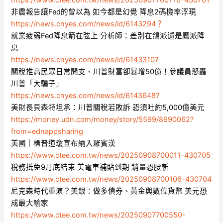
非農報告讓Fed的曾以為 如今都是幻覺 降息2碼機率浮現
https://news.cnyes.com/news/id/6143294？
就業疲弱Fed降息箭在弦上 分析師：差別在鴿派還是鷹派降
息
https://news.cnyes.com/news/id/6143310?
關稅推高民眾日常開支、川普財富卻暴增50億！參議員怒轟
川普「大騙子」
https://news.cnyes.com/news/id/6143648?
美財長貝森特坦承：川普關稅若敗訴 恐須吐約5,000億美元
https://money.udn.com/money/story/5599/8990062?
from=ednappsharing
美國｜標普道瓊宣布納入羅賓漢
https://www.ctee.com.tw/news/20250908700011-430705
稅務抵免9月底結束 美電車補貼到期 銷量恐腰斬
https://www.ctee.com.tw/news/20250908700106-430704
尼克森時代重演？美銀：做多債券、黃金與數位貨幣 美元恐
成最大輸家
https://www.ctee.com.tw/news/20250907700550-