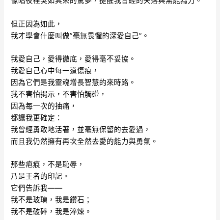
像暗夜裡突如其來的驚夢，提醒我曾經的失落與無能為力。
但正因為如此，
我才學會什麼叫做”毫無畏懼的深愛自己”。
我愛自己，愛得徹底，愛得毫不妥協。
我愛自己心中每一道傷痕，
因為它們是我靈魂增長智慧的來時路。
我不害怕揭示，不害怕觸碰，
因為每一次的抽痛，
都讓我更確定：
我曾經勇敢地活著，並毫無保留的去愛過，
而且我仍然擁有再次全然去愛的能力與勇氣。
那些疤痕，不是恥辱，
乃是王者的印記。
它們告訴我——
我不是玻璃，我是鑽石；
我不是破碎，我是淬煉。