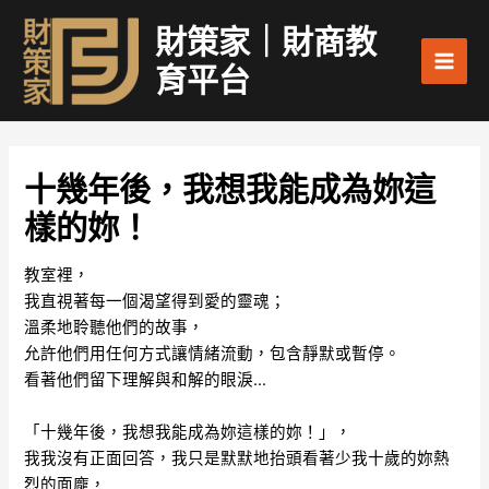
跳
Main
財策家｜財商教
至
Men
主
育平台
要
內
容
十幾年後，我想我能成為妳這
樣的妳！
教室裡，
我直視著每一個渴望得到愛的靈魂；
溫柔地聆聽他們的故事，
允許他們用任何方式讓情緒流動，包含靜默或暫停。
看著他們留下理解與和解的眼淚…
「十幾年後，我想我能成為妳這樣的妳！」，
我我沒有正面回答，我只是默默地抬頭看著少我十歲的妳熱
烈的面龐，