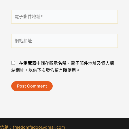
電
子
郵
件
網
地
站
址
網
*
址
在
瀏覽器
中儲存顯示名稱、電子郵件地址及個人網
站網址，以供下次發佈留言時使用。
信箱：freedomfadoo@gmail.com