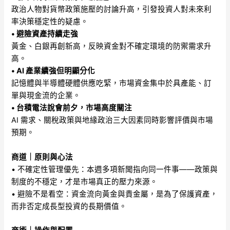
政治人物對貨幣政策施壓的討論升高，引發投資人對未來利
率決策穩定性的疑慮。
• 避險資產持續走強
黃金、白銀再創新高，反映資金對不確定環境的防禦需求升
高。
• AI 產業續強但明顯分化
記憶體與半導體硬體供應吃緊，市場資金集中於具產能、訂
單與現金流的企業。
• 台積電法說會前夕，市場高度關注
AI 需求、關稅政策與地緣政治三大因素同時影響評價與市場
預期。
商道｜原則與心法
• 不確定性管理優先：本週多項新聞指向同一件事——政策與
制度的不穩定，才是市場真正的壓力來源。
• 避險不是看空：資金流向黃金與貴金屬，是為了保護資產，
而非否定成長型投資的長期價值。