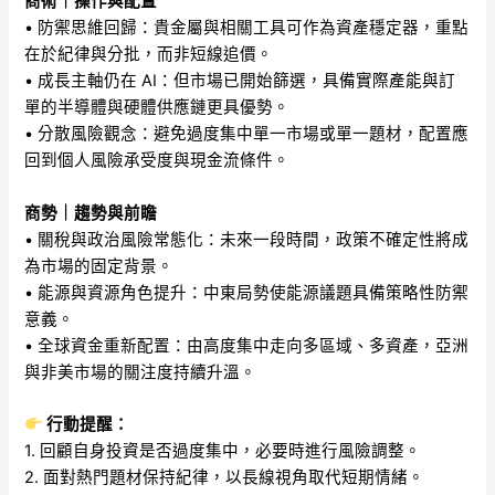
商術｜操作與配置
• 防禦思維回歸：貴金屬與相關工具可作為資產穩定器，重點
在於紀律與分批，而非短線追價。
• 成長主軸仍在 AI：但市場已開始篩選，具備實際產能與訂
單的半導體與硬體供應鏈更具優勢。
• 分散風險觀念：避免過度集中單一市場或單一題材，配置應
回到個人風險承受度與現金流條件。
商勢｜趨勢與前瞻
• 關稅與政治風險常態化：未來一段時間，政策不確定性將成
為市場的固定背景。
• 能源與資源角色提升：中東局勢使能源議題具備策略性防禦
意義。
• 全球資金重新配置：由高度集中走向多區域、多資產，亞洲
與非美市場的關注度持續升溫。
行動提醒：
1. 回顧自身投資是否過度集中，必要時進行風險調整。
2. 面對熱門題材保持紀律，以長線視角取代短期情緒。