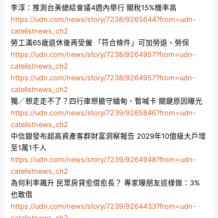
李淳：推測台美總結會議4週內舉行 關稅15%機率高
https://udn.com/news/story/7238/9265644?from=udn-
catelistnews_ch2
勞工滿65歲退休後再受僱 「符合條件」可加勞退、勞保
https://udn.com/news/story/7238/9264957?from=udn-
catelistnews_ch2
https://udn.com/news/story/7238/9264957?from=udn-
catelistnews_ch2
獨／想走走不了？四行庫想撤守緬甸、暫喊卡 關鍵原因曝光
https://udn.com/news/story/7239/9265846?from=udn-
catelistnews_ch2
中信銀發布超高資產客群財富洞察報告 2029年10億級大戶增
至1萬1千人
https://udn.com/news/story/7239/9264948?from=udn-
catelistnews_ch2
為何利率飆升 民眾房貸愈借愈長？ 專家曝朋友這樣做：3%
也敢借
https://udn.com/news/story/7239/9264433?from=udn-
catelistnews_ch2