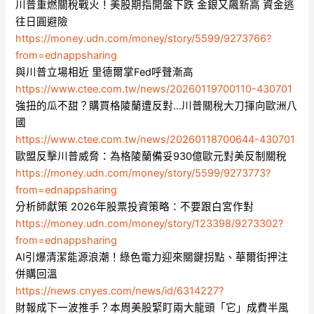
川普重燃關稅戰火！美股期指開盤下跌 金銀又飆新高 資金逃
往日圓避險
https://money.udn.com/money/story/5599/9273766?
from=ednappsharing
與川普立場相近 里德爾掌Fed呼聲漸高
https://www.ctee.com.tw/news/20260119700110-430701
強扭的瓜不甜？購買格陵蘭遭反對…川普關稅大刀揮向歐洲八
國
https://www.ctee.com.tw/news/20260118700644-430701
歐盟反擊川普威脅：為格陵蘭備妥930億歐元對美反制關稅
https://money.udn.com/money/story/5599/9273773?
from=ednappsharing
分析師獻策 2026年股票投資策略：不要跟白宮作對
https://money.udn.com/money/story/123398/9273302?
from=ednappsharing
AI引爆清潔能源浪潮！綠色電力迎來關鍵拐點、華爾街押注
併購回溫
https://news.cnyes.com/news/id/6314227?
財報成下一波推手？本周美股緊盯兩大龍頭「它」成費半風