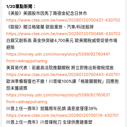
1/20重點新聞：
《美股》美國股市因馬丁路德金紀念日休市
https://www.ctee.com.tw/news/20260120700437-430702
《歐股》關注格陵蘭 歐股重挫、汽車/科技股摔
https://www.ctee.com.tw/news/20260120700466-430702
白銀又創新高 黃金快突破4,700美元 歐美關稅威脅促使市場
避險
https://money.udn.com/money/story/5599/9276044?
from=ednappsharing
美貿易代表：若最高法院推翻關稅 將立即推出新徵稅措施
https://www.ctee.com.tw/news/20260120700443-430701
歐洲準備報復也不撤！川普嗆100%課「格陵蘭關稅」回應抱
怨未獲諾獎
https://money.udn.com/money/story/5599/9276063?
from=ednappsharing
川普上任一周年》就職周年民調 滿意度僅僅39％
https://www.ctee.com.tw/news/20260120700119-430701
川普上任一周年》川普揮稅刀 全球供應鏈重塑