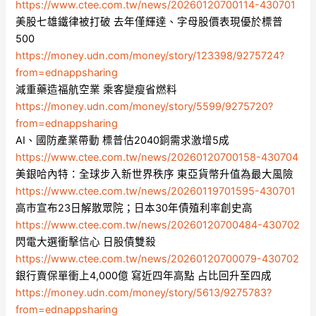
https://www.ctee.com.tw/news/20260120700114-430701
美股七雄鐵律被打破 去年僅輝達、字母股價表現優於標普
500
https://money.udn.com/money/story/123398/9275724?
from=ednappsharing
減重藥造福航空業 乘客變瘦省燃料
https://money.udn.com/money/story/5599/9275720?
from=ednappsharing
AI、國防產業帶動 標普估2040銅需求激增5成
https://www.ctee.com.tw/news/20260120700158-430704
美銀哈內特：全球步入新世界秩序 東亞貨幣升值為最大風險
https://www.ctee.com.tw/news/20260119701595-430701
高市宣布23日解散眾院；日本30年債殖利率創史高
https://www.ctee.com.tw/news/20260120700484-430702
閃電大選衝擊信心 日股債雙殺
https://www.ctee.com.tw/news/20260120700079-430702
銀行賣保單衝上4,000億 寫近四年高點 占比回升至四成
https://money.udn.com/money/story/5613/9275783?
from=ednappsharing