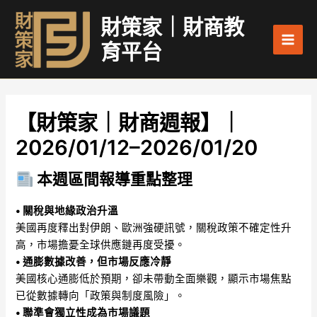
跳
Main
財策家｜財商教
至
Men
主
育平台
要
內
容
【財策家｜財商週報】｜
2026/01/12–2026/01/20
本週區間報導重點整理
• 關稅與地緣政治升溫
美國再度釋出對伊朗、歐洲強硬訊號，關稅政策不確定性升
高，市場擔憂全球供應鏈再度受擾。
• 通膨數據改善，但市場反應冷靜
美國核心通膨低於預期，卻未帶動全面樂觀，顯示市場焦點
已從數據轉向「政策與制度風險」。
• 聯準會獨立性成為市場議題