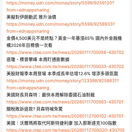
https://money.udn.com/money/story/5599/9259120?
from=ednappsharing
美擬對伊朗動武 推升油價
https://money.udn.com/money/story/5599/9258933?
from=ednappsharing
金價4,500美元不是終點？黃金一年暴漲65％ 國內外金融機
構2026年目標價一次看
https://www.ctee.com.tw/news/20260111700056-430702
道瓊、標普攀峰 本周盯通膨數據
https://www.ctee.com.tw/news/20260111700033-430702
美股財報季本周登場 本季成長率估增12.6% 增添多頭氛圍
https://money.udn.com/money/story/123398/9258831?
from=ednappsharing
美國財長貝森特：最快本周解除委國石油制裁
https://www.ctee.com.tw/news/20260111700563-430701
關稅敗訴退款? 貝森特喊免驚
https://www.ctee.com.tw/news/20260112700102-430701
美國｜沃爾瑪將取代阿斯特捷利康 加入那斯達克100指數
https://www.ctee.com.tw/news/20260112700020-430705