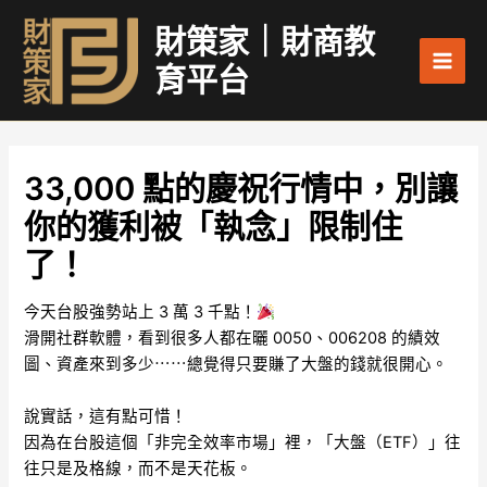
跳
Main
財策家｜財商教
至
Men
主
育平台
要
內
容
33,000 點的慶祝行情中，別讓
你的獲利被「執念」限制住
了！
今天台股強勢站上 3 萬 3 千點！
滑開社群軟體，看到很多人都在曬 0050、006208 的績效
圖、資產來到多少⋯⋯總覺得只要賺了大盤的錢就很開心。
說實話，這有點可惜！
因為在台股這個「非完全效率市場」裡，「大盤（ETF）」往
往只是及格線，而不是天花板。