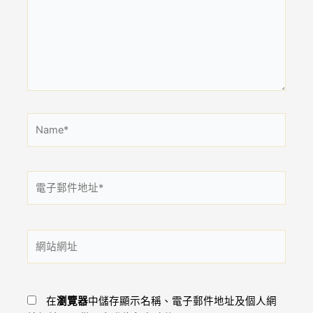
輸
入
內
容...
Name*
電
子
郵
件
網
地
站
址
網
*
址
在
瀏覽器
中儲存顯示名稱、電子郵件地址及個人網