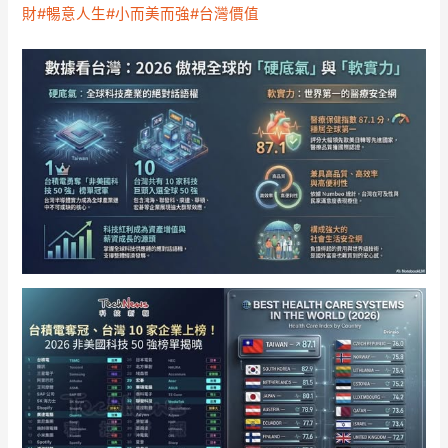
財
#暢意人生
#小而美而強
#台灣價值