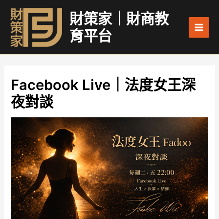
跳
Main
財策家｜財商教
至
Men
主
育平台
要
內
容
Facebook Live｜法度女王深
夜對談