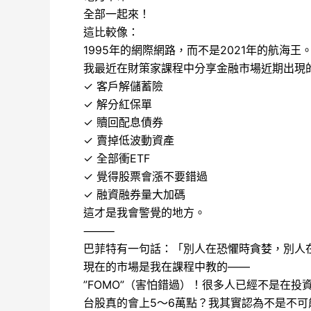
全部一起來！
這比較像：
1995年的網際網路，而不是2021年的航海王
我最近在財策家課程中分享金融市場近期出現
✓ 客戶解儲蓄險
✓ 解分紅保單
✓ 贖回配息債券
✓ 賣掉低波動資產
✓ 全部衝ETF
✓ 覺得股票會漲不要錯過
✓ 融資融券量大加碼
這才是我會警覺的地方。
⸻
巴菲特有一句話：「別人在恐懼時貪婪，別人
現在的市場是我在課程中教的——
”FOMO”（害怕錯過）！很多人已經不是在
台股真的會上5～6萬點？我其實認為不是不可