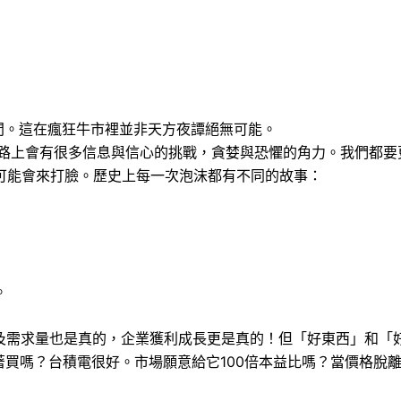
%的空間。這在瘋狂牛市裡並非天方夜譚絕無可能。
一路上會有很多信息與信心的挑戰，貪婪與恐懼的角力。我們都要
可能會來打臉。歷史上每一次泡沫都有不同的故事：
。
步及需求量也是真的，企業獲利成長更是真的！但「好東西」和「
著買嗎？台積電很好。市場願意給它100倍本益比嗎？當價格脫