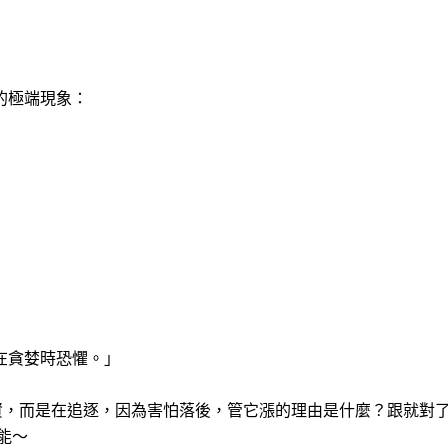
。
的極端現象：
在貪婪時恐懼。」
投資，而是在追逐，因為害怕落後，管它漲的理由是什麼？跟就對
能～