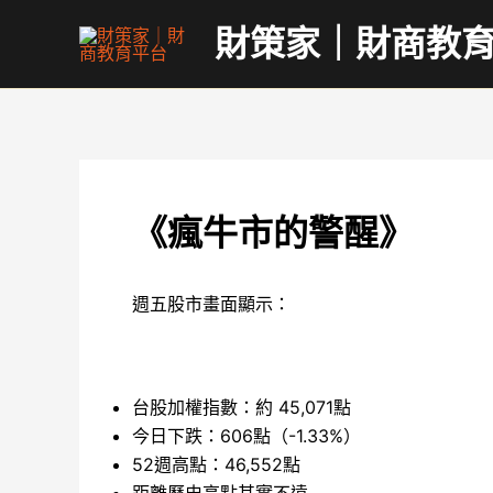
跳
財策家｜財商教
至
主
要
內
容
《瘋牛市的警醒》
週五股市畫面顯示：
台股加權指數：約 45,071點
今日下跌：606點（-1.33%）
52週高點：46,552點
距離歷史高點其實不遠