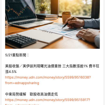
5/21重點新聞：
美股收盤／美伊談判現曙光油價重挫 三大指數漲逾1% 費半狂
漲4.5%
https://money.udn.com/money/story/5599/9516038?
from=ednappsharing
中東局勢緩解 歐股收高油價走低
https://money.udn.com/money/story/5599/9515917?