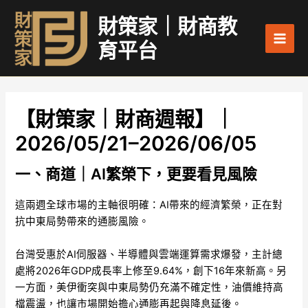
跳
Main
財策家｜財商教
至
Men
主
育平台
要
內
容
【財策家｜財商週報】｜
2026/05/21–2026/06/05
一、商道｜AI繁榮下，更要看見風險
這兩週全球市場的主軸很明確：AI帶來的經濟繁榮，正在對
抗中東局勢帶來的通膨風險。
台灣受惠於AI伺服器、半導體與雲端運算需求爆發，主計總
處將2026年GDP成長率上修至9.64%，創下16年來新高。另
一方面，美伊衝突與中東局勢仍充滿不確定性，油價維持高
檔震盪，也讓市場開始擔心通膨再起與降息延後。