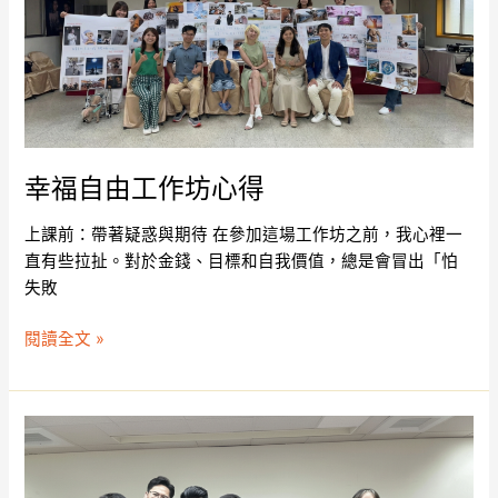
工
作
坊
心
得
幸福自由工作坊心得
上課前：帶著疑惑與期待 在參加這場工作坊之前，我心裡一
直有些拉扯。對於金錢、目標和自我價值，總是會冒出「怕
失敗
閱讀全文 »
我
們
都