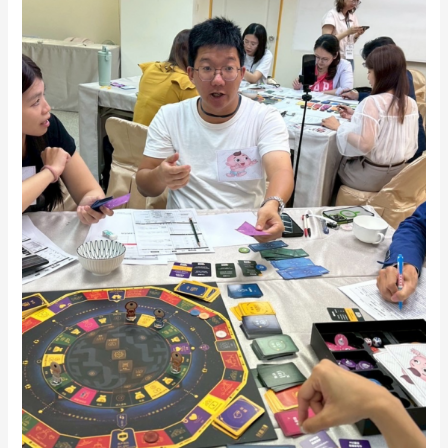
的
時
間，
投
資
無
限
的
未
來】