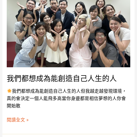
想
成
為
能
創
造
自
己
人
生
的
我們都想成為能創造自己人生的人
人
我們都想成為能創造自己人生的人但我越走越發現環境，
真的會決定一個人能飛多高當你身邊都是相信夢想的人你會
開始敢
閱讀全文 »