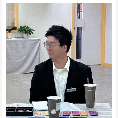
【其
實，
沒
有
誰
對
誰
錯，
我
們
只
是
走
在
不
同
的
路