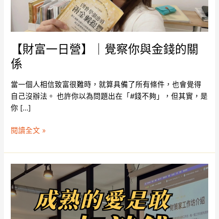
察
你
與
金
【財富一日營】｜覺察你與金錢的關
錢
係
的
關
當一個人相信致富很難時，就算具備了所有條件，也會覺得
係
自己沒辦法。 也許你以為問題出在「#錢不夠」，但其實，是
你 […]
閱讀全文 »
《成
熟
的
愛，
是