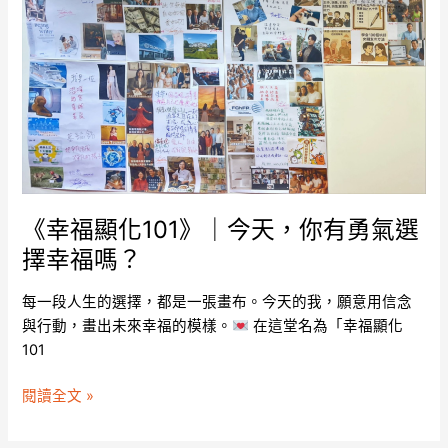
化
101》
｜
今
天，
你
有
勇
氣
《幸福顯化101》｜今天，你有勇氣選
選
擇
擇幸福嗎？
幸
福
每一段人生的選擇，都是一張畫布。今天的我，願意用信念
嗎？
與行動，畫出未來幸福的模樣。
在這堂名為「幸福顯化
101
閱讀全文 »