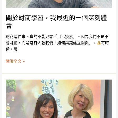
近
的
一
關於財商學習，我最近的一個深刻體
個
會
深
刻
財商這件事，真的不能只靠「自己摸索」。因為我們不是不
體
會賺錢，而是沒有人教我們「如何與錢建立關係」。
有時
會
候，我
閱讀全文 »
財
務
自
由
一
日