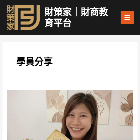
跳
Main
財策家｜財商教
至
Men
主
育平台
要
內
容
學員分享
【財
富
一
日
營】
｜
覺