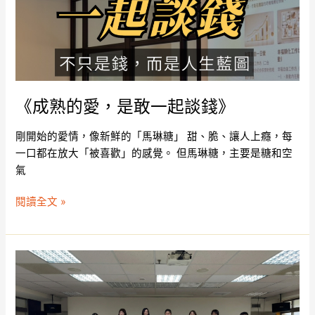
敢
一
起
談
錢》
《成熟的愛，是敢一起談錢》
剛開始的愛情，像新鮮的「馬琳糖」 甜、脆、讓人上癮，每
一口都在放大「被喜歡」的感覺。 但馬琳糖，主要是糖和空
氣
閱讀全文 »
幸
福
自
由