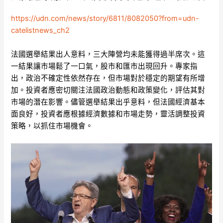
https://udn.com/news/story/6811/8082050?from=udn-
catelistnews_ch2
法國選舉結果出人意料，三大陣營均未能獲得過半席次。這
一結果讓市場鬆了一口氣，股市和匯市出現回升。專家指
出，政治不確定性依然存在，但市場對於穩定的期望有所增
加。投資者應密切關注法國政治動態和政策變化，評估其對
市場的潛在影響。儘管選舉結果出乎意料，但法國經濟基本
面良好，投資者應根據經濟數據和市場走勢，靈活調整投資
策略，以抓住市場機會。