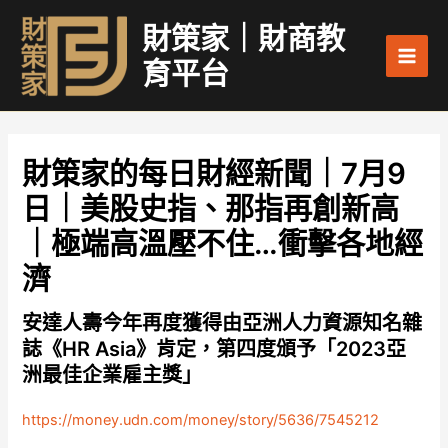
跳
Main
財策家｜財商教
至
Men
主
育平台
要
內
容
財策家的每日財經新聞｜7月9
日｜美股史指、那指再創新高
｜極端高溫壓不住…衝擊各地經
濟
安達人壽今年再度獲得由亞洲人力資源知名雜
誌《HR Asia》肯定，第四度頒予「2023亞
洲最佳企業雇主獎」
https://money.udn.com/money/story/5636/7545212