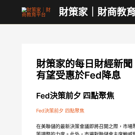
跳
財策家｜財商教
至
主
要
內
容
財策家的每日財經新聞｜
有望受惠於Fed降息
Fed決策前夕 四點聚焦
Fed決策前夕 四點聚焦
在美聯儲的最新決策會議即將召開之際，市場
策調整的力度。此外，市場對聯儲會主席鮑威