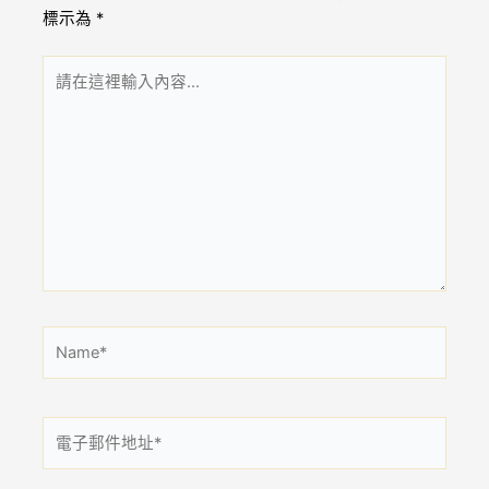
標示為
*
請
在
這
裡
輸
入
內
容...
Name*
電
子
郵