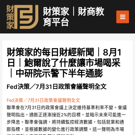
跳
Main
財策家｜財商教
至
Men
主
育平台
要
內
容
財策家的每日財經新聞｜8月1
日｜鮑爾說了什麼讓市場喝采
｜中研院示警下半年通膨
Fed決策／7月31日政策會議聲明全文
Fed決策／7月31日政策會議聲明全文
聯準會在7月31日的政策會議上決定維持基準利率不變。會議
聲明指出，通膨正逐漸接近2%的目標，並暗示未來可能進一
步降息。聯準會強調，將持續監控經濟數據，包括就業和通
膨指標，並根據數據的變化進行政策調整。這一聲明為市場