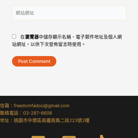
件
網
地
站
址
網
*
址
在
瀏覽器
中儲存顯示名稱、電子郵件地址及個人網
站網址，以供下次發佈留言時使用。
信箱：freedomfadoo@gmail.com
聯絡電話：03-287-6608
地址：桃園市中壢區高鐵南路二段223號2樓