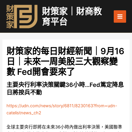
跳
Main
財策家｜財商教
至
Men
主
育平台
要
內
容
財策家的每日財經新聞｜9月16
日｜未來一周美股三大觀察變
數 Fed開會要來了
主要央行利率決策關鍵36小時…Fed篤定降息
日將按兵不動
https://udn.com/news/story/6811/8230163?from=udn-
catelistnews_ch2
全球主要央行即將在未來36小時內做出利率決策，美國聯準