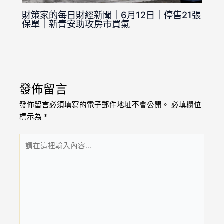
財策家的每日財經新聞｜6月12日｜停售21張
保單｜新青安助攻房市買氣
發佈留言
發佈留言必須填寫的電子郵件地址不會公開。
必填欄位
標示為
*
請
在
這
裡
輸
入
內
容...