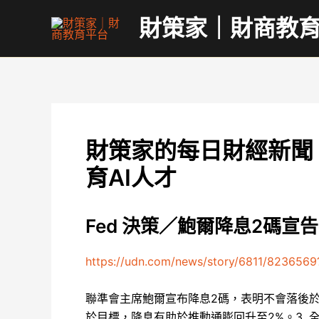
跳
財策家｜財商教
至
主
要
內
容
財策家的每日財經新聞｜
育AI人才
Fed 決策／鮑爾降息2碼宣
https://udn.com/news/story/6811/823656
聯準會主席鮑爾宣布降息2碼，表明不會落後於
於目標，降息有助於推動通膨回升至2%。3. 