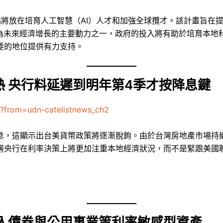
點將放在培育人工智慧（AI）人才和加強全球攬才。該計畫旨在
成為未來經濟增長的主要動力之一，政府的投入將有助於培育本地
要的地位提供有力支持。
 央行料延遲到明年第4季才按降息鍵
6?from=udn-catelistnews_ch2
息，這顯示出台美貨幣政策將逐漸脫鉤。由於台灣房地產市場持
灣央行在利率決策上將更加注重本地經濟狀況，而不是緊跟美國
轉入債券與公用事業等利率敏感型資產