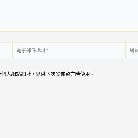
電
網
子
站
郵
網
件
址
及個人網站網址，以供下次發佈留言時使用。
地
址
*