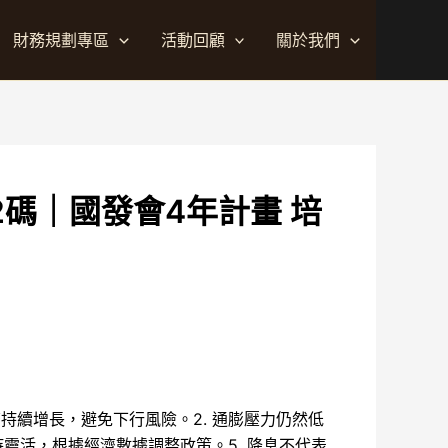
財務規劃專區
活動回顧
關於我們
碼｜國發會4年計畫 培
持續增長，避免下行風險。2. 通膨壓力仍然低
持靈活，根據經濟數據調整政策。5. 降息不代表