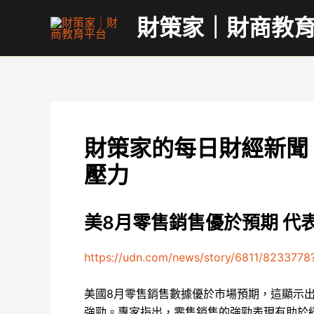
跳
財策家｜財商教
至
主
要
內
容
財策家的每日財經新聞
壓力
美8月零售銷售優於預期 代
https://udn.com/news/story/6811/8233778
美國8月零售銷售數據優於市場預期，這顯示
強勁。專家指出，零售銷售的強勁表現有助於