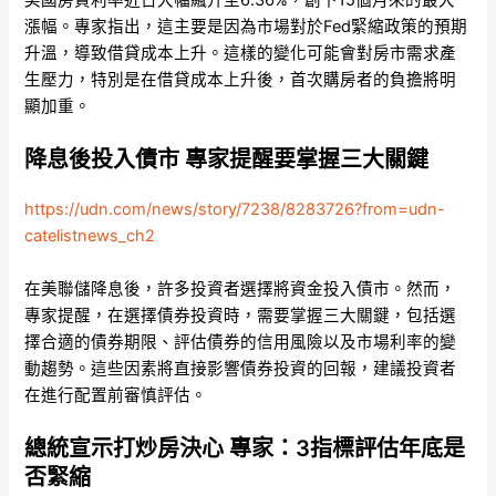
美國房貸利率近日大幅飆升至6.36%，創下15個月來的最大
漲幅。專家指出，這主要是因為市場對於Fed緊縮政策的預期
升溫，導致借貸成本上升。這樣的變化可能會對房市需求產
生壓力，特別是在借貸成本上升後，首次購房者的負擔將明
顯加重。
降息後投入債市 專家提醒要掌握三大關鍵
https://udn.com/news/story/7238/8283726?from=udn-
catelistnews_ch2
在美聯儲降息後，許多投資者選擇將資金投入債市。然而，
專家提醒，在選擇債券投資時，需要掌握三大關鍵，包括選
擇合適的債券期限、評估債券的信用風險以及市場利率的變
動趨勢。這些因素將直接影響債券投資的回報，建議投資者
在進行配置前審慎評估。
總統宣示打炒房決心 專家：3指標評估年底是
否緊縮