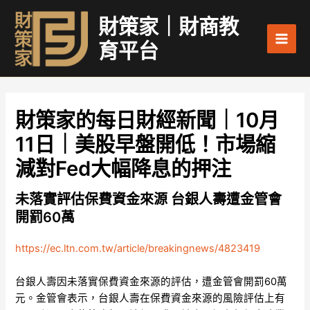
跳
Main
財策家｜財商教
至
Men
主
育平台
要
內
容
財策家的每日財經新聞｜10月
11日｜美股早盤開低！市場縮
減對Fed大幅降息的押注
未落實評估保費資金來源 台銀人壽遭金管會
開罰60萬
https://ec.ltn.com.tw/article/breakingnews/4823419
台銀人壽因未落實保費資金來源的評估，遭金管會開罰60萬
元。金管會表示，台銀人壽在保費資金來源的風險評估上有