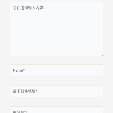
請
在
這
裡
輸
入
內
容...
Name*
電
子
郵
件
網
地