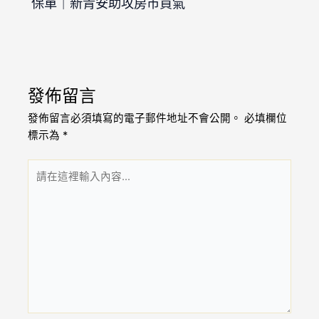
保單｜新青安助攻房市買氣
發佈留言
發佈留言必須填寫的電子郵件地址不會公開。
必填欄位
標示為
*
請
在
這
裡
輸
入
內
容...