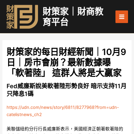
跳
Main
財策家｜財商教
至
Men
主
育平台
要
內
容
財策家的每日財經新聞｜10月9
日｜房市會崩？最新數據曝
「軟著陸」 這群人將是大贏家
Fed威廉斯說美軟著陸形勢良好 暗示支持11月
只降息1碼
https://udn.com/news/story/6811/8277968?from=udn-
catelistnews_ch2
美聯儲紐約分行行長威廉斯表示，美國經濟正朝著軟著陸的