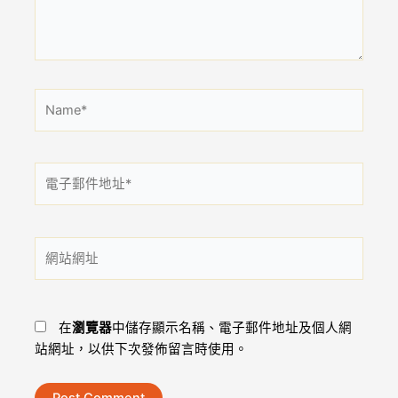
內
容...
Name*
電
子
郵
件
網
地
站
址
網
*
址
在
瀏覽器
中儲存顯示名稱、電子郵件地址及個人網
站網址，以供下次發佈留言時使用。