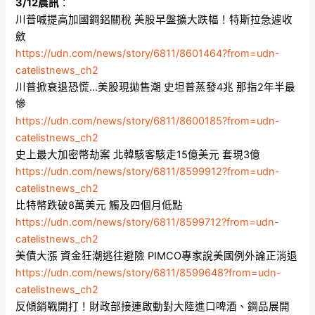
3/12晨訊
：
川普喊提高加國鋼鋁關稅 美股早盤擴大跌幅！特斯拉急遽收
斂
https://udn.com/news/story/6811/8601464?from=udn-
catelistnews_ch2
川普掀衰退恐慌…美股現拋售潮 史坦普蒸發4兆 那指2年半最
慘
https://udn.com/news/story/6811/8600185?from=udn-
catelistnews_ch2
史上最大加密幣劫案 北韓駭客駭走15億美元 套現3億
https://udn.com/news/story/6811/8599912?from=udn-
catelistnews_ch2
比特幣跌破8萬美元 觸及四個月低點
https://udn.com/news/story/6811/8599712?from=udn-
catelistnews_ch2
美債大漲 資金狂潮逃往避險 PIMCO專家說美國例外論正消退
https://udn.com/news/story/6811/8599648?from=udn-
catelistnews_ch2
反傾銷戰開打！財政部接連啟動對大陸進口啤酒、鋼品展開