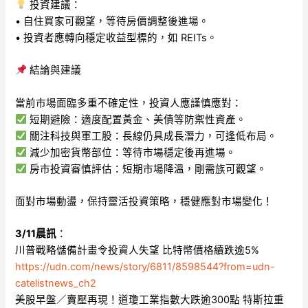
投資建議：
• 自住買家可觀望，等待房價調整後進場。
• 投資者應轉向穩定收益型標的，如 REITs。
結論與建議
當前市場面臨多重不確定性，投資人應謹慎應對：
短期避險：適度配置黃金、美債等防禦性資產。
關注科技與軍工股：長線仍具成長潛力，可逢低布局。
減少加密貨幣部位：等待市場穩定後再進場。
房市投資審慎評估：短期市場降溫，剛需族可觀望。
面對市場動盪，保持靈活投資策略，穩健應對市場變化！
3/11晨訊
：
川普戰略儲備計畫令投資人失望 比特幣價格續跌逾5%
https://udn.com/news/story/6811/8598544?from=udn-
catelistnews_ch2
美股早盤／賣壓再現！道瓊工業指數大跌逾300點 特斯拉重