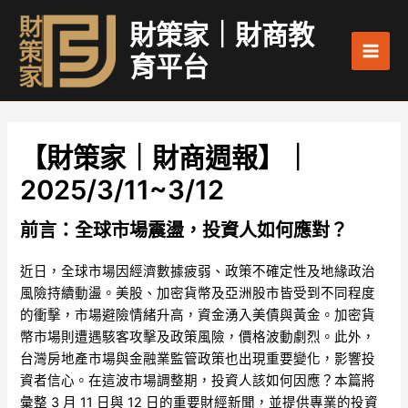
跳
Main
財策家｜財商教
至
Men
主
育平台
要
內
容
【財策家｜財商週報】｜
2025/3/11~3/12
前言：全球市場震盪，投資人如何應對？
近日，全球市場因經濟數據疲弱、政策不確定性及地緣政治
風險持續動盪。美股、加密貨幣及亞洲股市皆受到不同程度
的衝擊，市場避險情緒升高，資金湧入美債與黃金。加密貨
幣市場則遭遇駭客攻擊及政策風險，價格波動劇烈。此外，
台灣房地產市場與金融業監管政策也出現重要變化，影響投
資者信心。在這波市場調整期，投資人該如何因應？本篇將
彙整 3 月 11 日與 12 日的重要財經新聞，並提供專業的投資