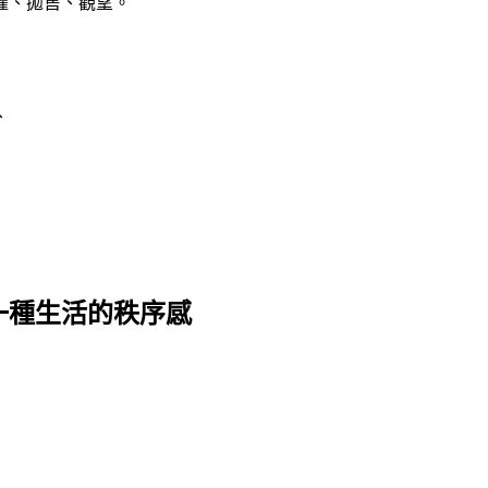
懼、拋售、觀望。
、
一種生活的秩序感