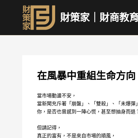
跳
至
財策家｜財商教
主
要
內
容
在風暴中重組生命方向
當市場動盪不安，
當新聞充斥著「崩盤」、「雙殺」、「未爆彈
你，是否也曾感到一陣心慌，甚至想抽身而退
但請記得，
真正的富有，不是來自市場的順風，