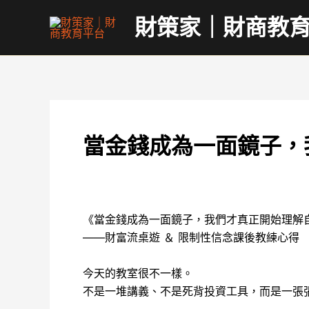
跳
財策家｜財商教
至
主
要
內
容
當金錢成為一面鏡子，
《當金錢成為一面鏡子，我們才真正開始理解
——財富流桌遊 ＆ 限制性信念課後教練心得
今天的教室很不一樣。
不是一堆講義、不是死背投資工具，而是一張