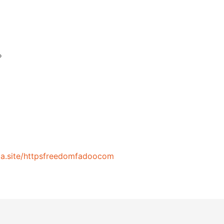
。
ma.site/httpsfreedomfadoocom