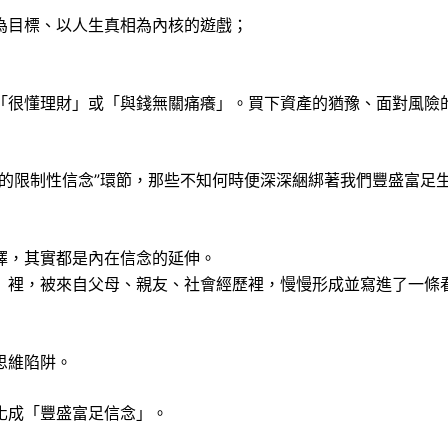
為目標、以人生真相為內核的遊戲；
「很懂理財」或「與錢無關痛癢」。買下資產的猶豫、面對風險
錢的限制性信念”環節，那些不知何時便深深綑綁著我們豐盛富足
擇，其實都是內在信念的延伸。
」裡，被來自父母、親友、社會經歷裡，慢慢形成並寫進了一條
思維陷阱。
化成「豐盛富足信念」。