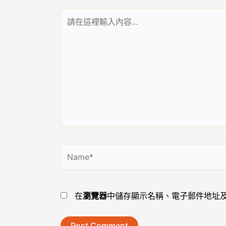
請
在
這
裡
輸
入
內
容...
Name*
在
瀏覽器
中儲存顯示名稱、電子郵件地址