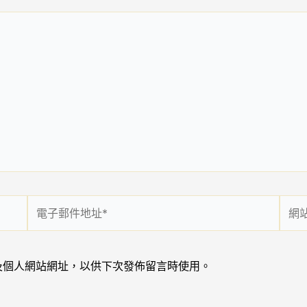
電
網
子
站
郵
網
件
址
及個人網站網址，以供下次發佈留言時使用。
地
址