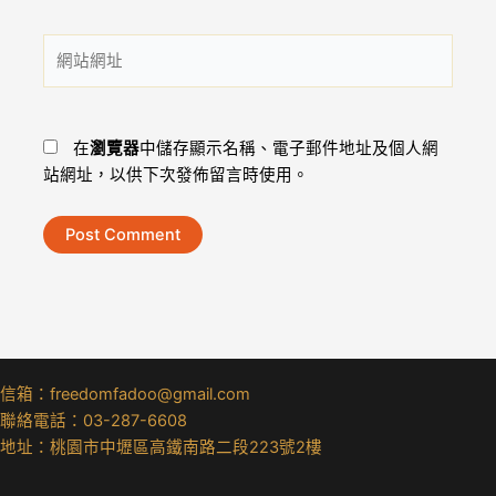
郵
件
網
地
站
址
網
*
址
在
瀏覽器
中儲存顯示名稱、電子郵件地址及個人網
站網址，以供下次發佈留言時使用。
信箱：freedomfadoo@gmail.com
聯絡電話：03-287-6608
地址：桃園市中壢區高鐵南路二段223號2樓