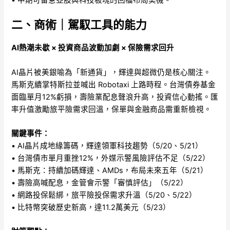
二、商術｜駕馭工具的能力
AI熱潮未歇 × 投資商品波動加劇 × 保險需求回升
AI晶片被美銀喻為「新通貨」，輝達與超微仍是核心關注。
馬斯克續掌特斯拉並喊出 Robotaxi 上路時程。台灣債券基金
面臨單月12%虧損，壽險業配息聲浪升高，投資信心動搖。匯
率升值激勵旅平險需求回溫，保單與金融商品需重新檢視。
關鍵事件：
• AI晶片成地緣籌碼，輝達領軍科技趨勢（5/20、5/21）
• 台灣債市單月重挫12%，外媒示警風險評估不足（5/22）
• 馬斯克：持續加碼輝達、AMDs，布局未來五年（5/21）
• 壽險高喊配息，金管會示警「審慎評估」（5/22）
• 網路投保鬆綁，旅平險投保需求升溫（5/20、5/22）
• 比特幣突破歷史新高，達11.2萬美元（5/23）