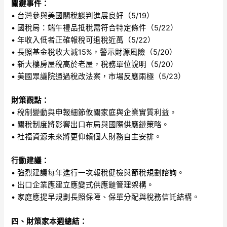
關鍵事件：
• 台灣參與美國關稅談判進展良好（5/19）
• 國稅局：端午禮品抵稅需符合特定條件（5/22）
• 年收入低者正確報稅可退稅近萬（5/22）
• 長照基金稅收大減15%，警示財源風險（5/20）
• 新大樓房屋稅高於老屋，稅務單位說明（5/20）
• 美國眾議院通過稅改法案，市場反應兩極（5/23）
財策觀點：
• 稅制變動與申報細節攸關家庭與企業實質利益。
• 關稅制度將影響出口布局與國際供應鏈策略。
• 社福資源未來將更仰賴個人財務自主安排。
行動建議：
• 強烈建議每年進行一次報稅健檢與節稅規劃諮詢。
• 出口企業應建立應變式供應鏈管理架構。
• 家庭應提早規劃長照保障、保單分配與稅務信託結構。
四、財策家本週總結：