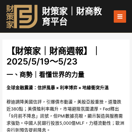
跳
Main
財策家｜財商教
至
Men
主
育平台
要
內
容
【財策家｜財商週報】｜
2025/5/19～5/23
一、商勢｜看懂世界的力量
全球金融震盪：信評風暴 × 利率博弈 × 地緣衝突升溫
穆迪調降美國信評，引爆債市動盪，美股亞股重挫，道瓊跌
近380點；美債殖利率飆升，市場避險氛圍濃厚。Fed釋出
「9月前不降息」訊號，但PMI數據亮眼，顯示製造與服務需
求強勁。中國人民銀行投放5,000億MLF，力穩流動性；歐洲
央行則預告提前降息。