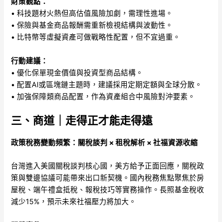
財策觀點：
• 科技題材火熱但高估值風險加劇，需理性進場。
• 保險與基金商品報酬需重新檢視結構與波動性。
• 比特幣等虛擬資產可做戰略性配置，但不宜過重。
行動建議：
• 優化保單現金價值與投資型商品結構。
• 配置AI或區塊鏈主題時，建議採用定期定額與全球分散。
• 加強保障類商品配置，作為資產組合中風險對沖要素。
三、商道｜走得正才能走得遠
政策稅務變動頻繁：關稅談判 × 租稅解析 × 社福資源收縮
台灣進入美國關稅談判核心國，美方給予正面回應，關稅政
策與雙邊協議可能帶來出口新契機。國內稅務焦點聚焦於房
屋稅、端午禮盒抵稅、報稅技巧等實務操作。長照基金稅收
減少15%，預示未來社福壓力將加大。