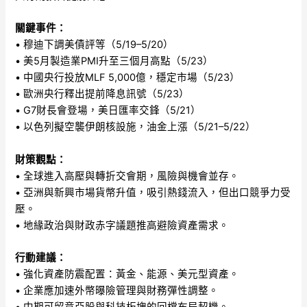
關鍵事件：
• 穆迪下調美債評等（5/19–5/20）
• 美5月製造業PMI升至三個月高點（5/23）
• 中國央行投放MLF 5,000億，穩定市場（5/23）
• 歐洲央行釋出提前降息訊號（5/23）
• G7財長會登場，美日匯率交鋒（5/21）
• 以色列擬空襲伊朗核設施，油金上漲（5/21–5/22）
財策觀點：
• 全球進入高壓與轉折交會期，風險與機會並存。
• 亞洲與新興市場貨幣升值，吸引熱錢流入，但出口競爭力受
壓。
• 地緣政治與財政赤字議題推高避險資產需求。
行動建議：
• 強化資產防震配置：黃金、能源、美元型資產。
• 企業應加速外幣曝險管理與財務彈性調整。
• 中期可留意亞股與科技板塊的回檔布局契機。