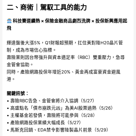
二、商術｜駕馭工具的能力
科技賽道續熱 × 保險金融商品劇烈洗牌 × 投保新興應用起
飛
輝達盤後大漲5%，Q1財報超預期，扛住美對陸H20晶片管
制，成為市場信心指標。
壽險業則因台幣強升與資本適足率（RBC）雙重壓力，急尋
金管會協助。
同時，產險網路投保年增近20%、黃金再成富豪資金避風
港。
關鍵訊號：
• 壽險RBC告急、金管會將介入協調（5/27）
• 高盛點名「債市崩跌元凶」為美AI股票過熱（5/26）
• 主權基金若發債，壽險將可能參與（5/28）
• 產險網路投保業績大幅成長（5/27）
• 馬斯克回鍋、EDA禁令影響陸製晶片前景（5/29）