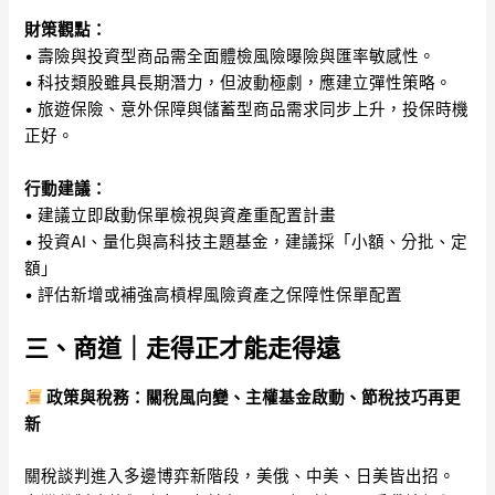
財策觀點：
• 壽險與投資型商品需全面體檢風險曝險與匯率敏感性。
• 科技類股雖具長期潛力，但波動極劇，應建立彈性策略。
• 旅遊保險、意外保障與儲蓄型商品需求同步上升，投保時機
正好。
行動建議：
• 建議立即啟動保單檢視與資產重配置計畫
• 投資AI、量化與高科技主題基金，建議採「小額、分批、定
額」
• 評估新增或補強高槓桿風險資產之保障性保單配置
三、商道｜走得正才能走得遠
政策與稅務：關稅風向變、主權基金啟動、節稅技巧再更
新
關稅談判進入多邊博弈新階段，美俄、中美、日美皆出招。