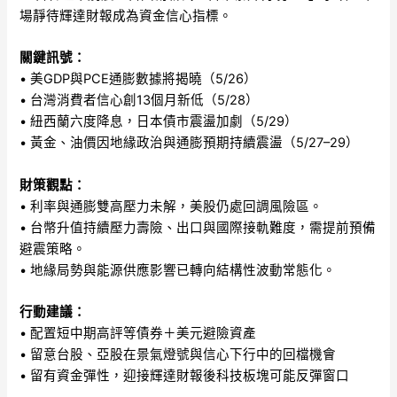
場靜待輝達財報成為資金信心指標。
關鍵訊號：
• 美GDP與PCE通膨數據將揭曉（5/26）
• 台灣消費者信心創13個月新低（5/28）
• 紐西蘭六度降息，日本債市震盪加劇（5/29）
• 黃金、油價因地緣政治與通膨預期持續震盪（5/27–29）
財策觀點：
• 利率與通膨雙高壓力未解，美股仍處回調風險區。
• 台幣升值持續壓力壽險、出口與國際接軌難度，需提前預備
避震策略。
• 地緣局勢與能源供應影響已轉向結構性波動常態化。
行動建議：
• 配置短中期高評等債券＋美元避險資產
• 留意台股、亞股在景氣燈號與信心下行中的回檔機會
• 留有資金彈性，迎接輝達財報後科技板塊可能反彈窗口