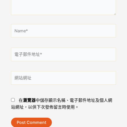
容...
Name*
電
子
郵
件
網
地
站
址
網
*
址
在
瀏覽器
中儲存顯示名稱、電子郵件地址及個人網
站網址，以供下次發佈留言時使用。