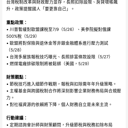
台灣稅制改革與財政壓力並存，長照扣除設限、房貸壞帳飆
升，政策提醒國人「要更靠自己」。
重點政策：
• 川普暫緩對歐盟課稅至7/9（5/26）、美參院擬對俄課
500%稅（5/29）
• 歐盟將對保險與退休金等非銀金融體系進行壓力測試
（5/28）
• 台灣多屋族報稅技巧曝光、長照排富條款設限（5/27）
• 燃煤電廠排碳限制將被鬆綁（美國，5/29）
財策觀點：
• 節稅技巧進入細節作戰期，報稅與扣除需年年升級策略。
• 主權基金與跨國稅制合作將深刻影響企業財務佈局與合規壓
力。
• 對社福資源的依賴將下降，個人財務自立是未來主流。
行動建議：
• 定期諮詢會計師與財策顧問，升級節稅與稅務扣除布局