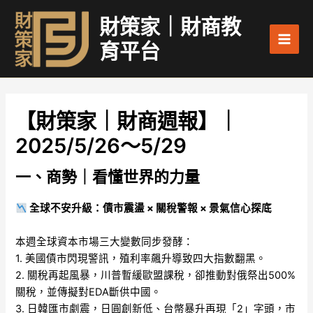
跳
Main
財策家｜財商教
至
Men
主
育平台
要
內
容
【財策家｜財商週報】｜
2025/5/26～5/29
一、商勢｜看懂世界的力量
全球不安升級：債市震盪 × 關稅警報 × 景氣信心探底
本週全球資本市場三大變數同步發酵：
1. 美國債市閃現警訊，殖利率飆升導致四大指數翻黑。
2. 關稅再起風暴，川普暫緩歐盟課稅，卻推動對俄祭出500%
關稅，並傳擬對EDA斷供中國。
3. 日韓匯市劇震，日圓創新低、台幣暴升再現「2」字頭，市