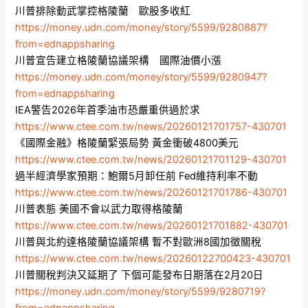
川普排除動武掌控格陵蘭 歐股多收紅
https://money.udn.com/money/story/5599/9280887?
from=ednappsharing
川普宣告建立格陵蘭協議架構 國際油價小漲
https://money.udn.com/money/story/5599/9280947?
from=ednappsharing
IEA警告2026年首季油市恐嚴重供過於求
https://www.ctee.com.tw/news/20260121701757-430701
《國際金融》格陵蘭緊張局勢 黃金衝破4800美元
https://www.ctee.com.tw/news/20260121701129-430701
過半經濟學家預期：鮑爾5月卸任前 Fed維持利率不動
https://www.ctee.com.tw/news/20260121701786-430701
川普表態 美國不會以武力取得格陵蘭
https://www.ctee.com.tw/news/20260121701882-430701
川普與北約達格陵蘭協議架構 暫不對歐洲8國加徵關稅
https://www.ctee.com.tw/news/20260122700423-430701
川普關稅判決又延期了 下個可能發布日期落在2月20日
https://money.udn.com/money/story/5599/9280719?
from=ednappsharing