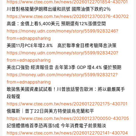
https://www.ctee.com.tw/news/20260122701854-430701
川普對格陵蘭伊朗釋出緩和訊號 國際油價下跌約2％
https://www.ctee.com.tw/news/20260123700376-430702
高盛：金價上看5,400美元 預期還有12%漲價空間
https://money.udn.com/money/story/5599/9283246?
from=ednappsharing
美國11月PCE年增2.8% 高於聯準會目標考驗降息決策
https://money.udn.com/money/story/5599/9283420?
from=ednappsharing
美出口強勁 經濟報佳音 去年第3季 GDP 增4.4% 優於預期
https://money.udn.com/money/story/5599/9283212?
from=ednappsharing
敢拋售美國資產試試看！川普放話警告歐洲：將以最嚴厲手
段報復
https://www.ctee.com.tw/news/20260122702175-430701
俄羅斯｜普丁22日與美方特使談烏克蘭和平
https://www.ctee.com.tw/news/20260123700050-430705
記憶體價格首季恐再漲5成 今年消費電子前景黯淡
https://www.ctee.com.tw/news/20260122702141-430704