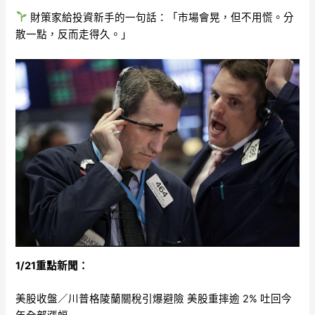
財策家給投資新手的一句話：「市場會晃，但不用慌。分
散一點，反而走得久。」
1/21重點新聞：
美股收盤／川普格陵蘭關稅引爆避險 美股重摔逾 2% 吐回今