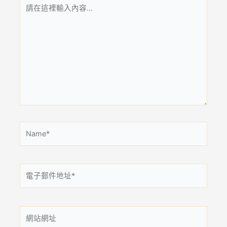
請
在
這
裡
輸
入
內
容...
Name*
電
子
郵
件
網
地
站