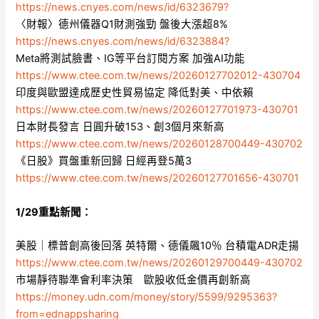
https://news.cnyes.com/news/id/6323679?
〈財報〉德州儀器Q1財測強勁 盤後大漲超8%
https://news.cnyes.com/news/id/6323884?
Meta將測試臉書、IG等平台訂閱方案 加強AI功能
https://www.ctee.com.tw/news/20260127702012-430704
印度與歐盟達成歷史性貿易協定 降低對美、中依賴
https://www.ctee.com.tw/news/20260127701973-430701
日本財長發言 日圓升破153、創3個月來新高
https://www.ctee.com.tw/news/20260128700449-430702
《日股》買盤重新回歸 日經再登5萬3
https://www.ctee.com.tw/news/20260127701656-430701
1/29重點新聞：
美股｜標普創高後回落 英特爾、德儀飆10％ 台積電ADR走揚
https://www.ctee.com.tw/news/20260129700449-430702
市場靜待聯準會利率決策 歐股收低金價再創新高
https://money.udn.com/money/story/5599/9295363?
from=ednappsharing