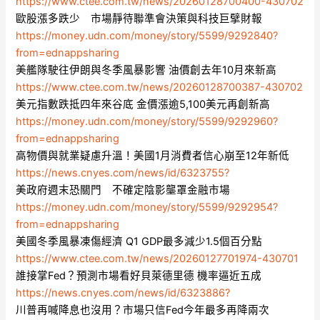
https://www.ctee.com.tw/news/20260128700400-430702
歐股漲多跌少 市場靜待聯準會決策與科技巨擘財報
https://money.udn.com/money/story/5599/9292840?
from=ednappsharing
美艦隊駛往伊朗與冬季風暴影響 油價創去年10月來新高
https://www.ctee.com.tw/news/20260128700387-430702
美元指數跌抵四年來谷底 金價漲逾5,100美元再創新高
https://money.udn.com/money/story/5599/9292960?
from=ednappsharing
高物價與就業疑慮升溫！美國1月消費者信心崩至12年新低
https://news.cnyes.com/news/id/6323755?
美政府週末恐關門 不確定陰影壟罩金融市場
https://money.udn.com/money/story/5599/9292954?
from=ednappsharing
美國冬季風暴凍傷經濟 Q1 GDP最多減少1.5個百分點
https://www.ctee.com.tw/news/20260127701974-430701
誰接掌Fed？預測市場看好貝萊德里德 機率逼近五成
https://news.cnyes.com/news/id/6323886?
川普再喊降息也沒用？市場只信Fed今年最多再降兩次