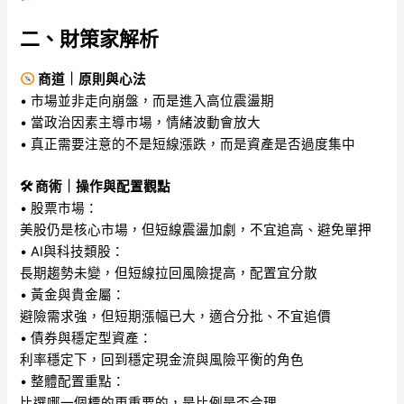
二、財策家解析
商道｜原則與心法
• 市場並非走向崩盤，而是進入高位震盪期
• 當政治因素主導市場，情緒波動會放大
• 真正需要注意的不是短線漲跌，而是資產是否過度集中
🛠 商術｜操作與配置觀點
• 股票市場：
美股仍是核心市場，但短線震盪加劇，不宜追高、避免單押
• AI與科技類股：
長期趨勢未變，但短線拉回風險提高，配置宜分散
• 黃金與貴金屬：
避險需求強，但短期漲幅已大，適合分批、不宜追價
• 債券與穩定型資產：
利率穩定下，回到穩定現金流與風險平衡的角色
• 整體配置重點：
比選哪一個標的更重要的，是比例是否合理