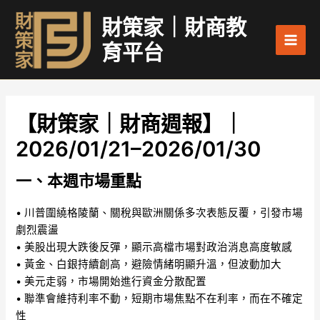
跳
Main
財策家｜財商教
至
Men
主
育平台
要
內
容
【財策家｜財商週報】｜
2026/01/21–2026/01/30
一、本週市場重點
• 川普圍繞格陵蘭、關稅與歐洲關係多次表態反覆，引發市場
劇烈震盪
• 美股出現大跌後反彈，顯示高檔市場對政治消息高度敏感
• 黃金、白銀持續創高，避險情緒明顯升溫，但波動加大
• 美元走弱，市場開始進行資金分散配置
• 聯準會維持利率不動，短期市場焦點不在利率，而在不確定
性