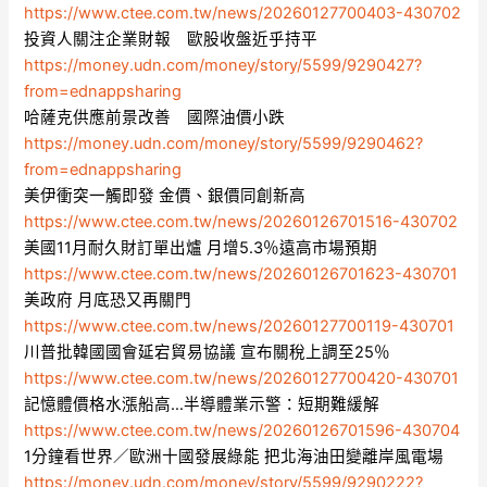
https://www.ctee.com.tw/news/20260127700403-430702
投資人關注企業財報 歐股收盤近乎持平
https://money.udn.com/money/story/5599/9290427?
from=ednappsharing
哈薩克供應前景改善 國際油價小跌
https://money.udn.com/money/story/5599/9290462?
from=ednappsharing
美伊衝突一觸即發 金價、銀價同創新高
https://www.ctee.com.tw/news/20260126701516-430702
美國11月耐久財訂單出爐 月增5.3％遠高市場預期
https://www.ctee.com.tw/news/20260126701623-430701
美政府 月底恐又再關門
https://www.ctee.com.tw/news/20260127700119-430701
川普批韓國國會延宕貿易協議 宣布關稅上調至25％
https://www.ctee.com.tw/news/20260127700420-430701
記憶體價格水漲船高…半導體業示警：短期難緩解
https://www.ctee.com.tw/news/20260126701596-430704
1分鐘看世界／歐洲十國發展綠能 把北海油田變離岸風電場
https://money.udn.com/money/story/5599/9290222?