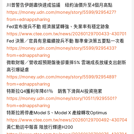
川普警告伊朗盡快達成協議 紐約油價升至4個月高點
https://money.udn.com/money/story/5599/9295427?
from=ednappsharing
Fed宣布按兵不動 經濟展望轉強、失業率有穩定跡象
https://www.ctee.com.tw/news/20260129700433-430701
Fed 決策／官員有意繼續按兵不動 聯準會決策五要點一次看
https://money.udn.com/money/story/5599/9295433?
from=ednappsharing
微軟財報／營收超預期盤後卻重摔5% 雲端成長放緩支出創新
高引爆疑慮
https://money.udn.com/money/story/5599/9295489?
from=ednappsharing
特斯拉Q4獲利年降61％ 銷售下滑與AI投資拖累
https://money.udn.com/money/story/10511/9295501?
from=ednappsharing
特斯拉將停產Model S、Model X 產線轉攻Optimus
https://www.ctee.com.tw/news/20260129700492-430704
黃仁勳訪中報喜 陸放行輝達H200